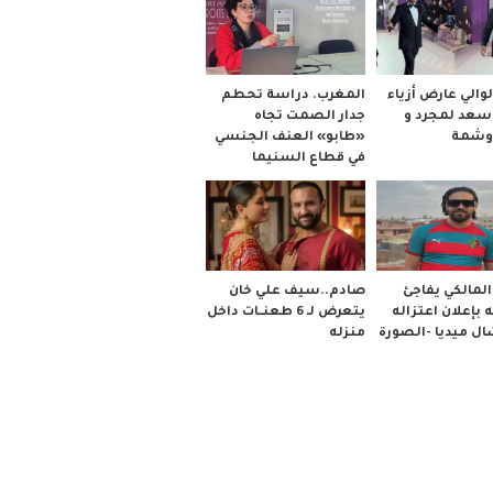
والي عارض أزياء
المغرب. دراسة تحطم
 سعد لمجرد و
جدار الصمت تجاه
وشمة
«طابو» العنف الجنسي
في قطاع السنيما
صادم..سيف علي خان
لمالكي يفاجئ
يتعرض لـ 6 طعنــات داخل
 بإعلان اعتزاله
منزله
ل ميديا -الصورة