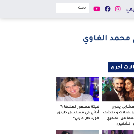
في
م محمد الغاوي
لات أخرى
لعشابي يحرج
غيثة عصفور تعلنها :”
بونعيلات و يكشف
أدائي في مسلسل طريق
قها من المخرج
الورد كان كارثي”
م الشكيري