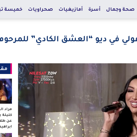
صحة وجمال
أسرة
أمازيغيات
صحراويات
خميسة تي
افولي في ديو “العشق الكادي” للمرحو
مقا
مراد ا
كليلة 
عن طلا
ابراهي