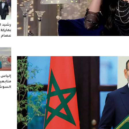
رشيد ال
بماركة
عصام 
إلياس ا
متابعيه
السوشا