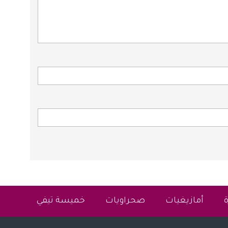
أمازيغيات
صحراويات
خميسة تيفي