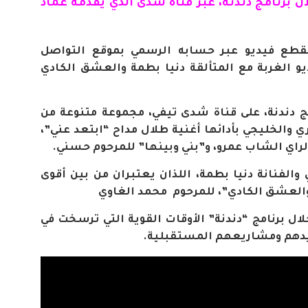
ال برنامج دندنة، عبر قناة شدى الذي يقدمه عماد
 مقطع فيديو عبر حسابه الرسمي بموقع التواصل
يو الغربة مع المتألقة دنيا بطمة والعشق الكادي
امج دندنة، على قناة شدى تيفي، مجموعة متنوعة من
ي والخليجي بأدائها أغنية طلال مداح “ابتعد عني”،
لراي الشاب عمرو، و”بني وبينها” للمرحوم حسني.
ي والفنانة دنيا بطمة، اللذان يعتبران من بين أقوى
 والعشق الكادي”، للمرحوم محمد الغاوي
لال برنامج “دندنة” الأوقات القوية التي ترسخت في
يدهم ومشاريعهم المستقبلية.