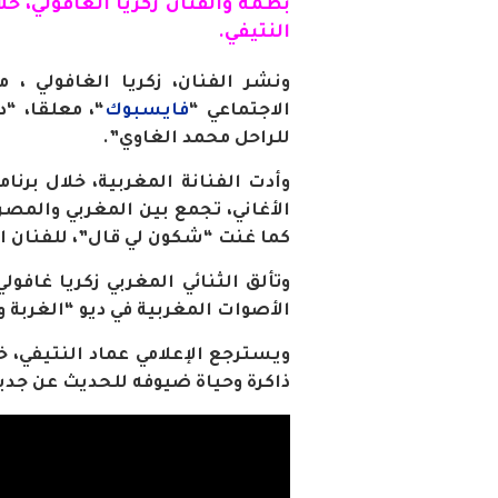
بطمة والفنان زكريا الغافولي، خل
النتيفي.
ونشر الفنان، زكريا الغافولي ،
الاجتماعي “
فايسبوك
“، معلقا، “د
للراحل محمد الغاوي”.
وأدت الفنانة المغربية، خلال برن
الأغاني، تجمع بين المغربي والمصر
كما غنت “شكون لي قال”، للفنان ا
وتألق الثنائي المغربي زكريا غافول
الأصوات المغربية في ديو “الغربة
ويسترجع الإعلامي عماد النتيفي، خ
ذاكرة وحياة ضيوفه للحديث عن جد