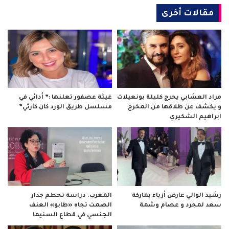
مقالات أخرى
مراد العشابي يحرج كليلة بونعيلات
غيثة عصفور تعلنها :” أدائي في
و يكشف عن طلاقها من المخرج
مسلسل طريق الورد كان كارثي”
ابراهيم الشكيري
رشيد الوالي عارض أزياء بماركة
المغرب. دراسة تحطم جدار
سعد لمجرد و عصام وشمة
الصمت تجاه «طابو» العنف
الجنسي في قطاع السنيما