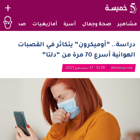
+
مشاهير
صحة وجمال
أسرة
أمازيغيات
صحراويات
دراسة.. “أوميكرون” يتكاثر في القصبات
الهوائية أسرع 70 مرة من “دلتا”
khmissa.ma
13:19 - 17 ديسمبر 2021