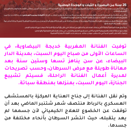
توفيت
الفنانة
المغربية خديجة البيضاوية، في
الساعات الأولى من صباح اليوم السبت، بمدينة الدار
البيضاء، عن سن يناهز تسعا وستين سنة بعد
معاناة طويلة مع مرض السرطان، وحسب
تصريحات
لمديرة أعمال الفنانة الراحلة، فسيتم تشييع
الجنازة، اليوم السبت، بمنزلها بمنطقة سباتة
.
وتم نقل الفنانة إلى جناح العناية المركزة بالمستشفى
العسكري بالرباط منتصف شهر شتنبر الماضي بعد أن
توقفت عن الخضوع للعلاج الكيميائي لأن جسمها لم
يعد يتقبله، حيث انتشر السرطان بأنحاء مختلفة من
جسدها
.