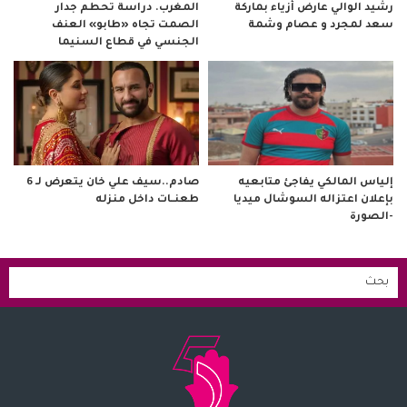
رشيد الوالي عارض أزياء بماركة
المغرب. دراسة تحطم جدار
سعد لمجرد و عصام وشمة
الصمت تجاه «طابو» العنف
الجنسي في قطاع السنيما
صادم..سيف علي خان يتعرض لـ 6
إلياس المالكي يفاجئ متابعيه
طعنــات داخل منزله
بإعلان اعتزاله السوشال ميديا
-الصورة