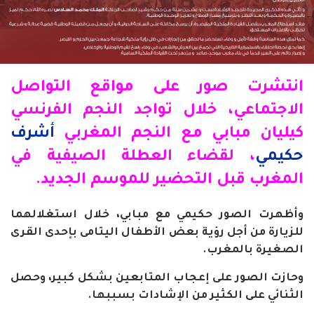
انتشرت صور على مواقع التواصل
الاجتماعي، خلال تواجد النجم الفرنسي
كيليان مبابي مع النجم المغربي
أشرف
حكيمي
، لقضاء العطلة الصيفية في
المغرب قبل التحضير للموسم الجديد
.
وأظهرت الصور حكيمي مع مبابي، خلال استغلالهما
للزيارة من أجل رؤية بعض الأطفال اليتامى بإحدى القرى
الصغيرة بالمغرب
.
وحازت الصور على إعجاب المتابعين بشكل كبير، وحصل
الثنائي على الكثير من الإشادات بسببها
.