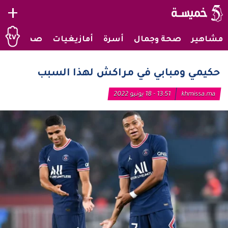
+
مشاهير
صحة وجمال
أسرة
أمازيغيات
صحراويات
حكيمي ومبابي في مراكش لهذا السبب
khmissa.ma
13:51 - 18 يونيو 2022