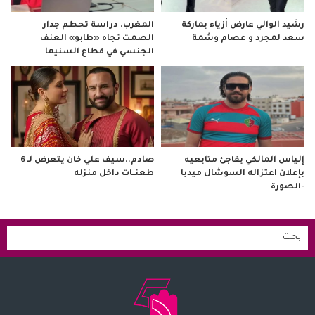
رشيد الوالي عارض أزياء بماركة
المغرب. دراسة تحطم جدار
سعد لمجرد و عصام وشمة
الصمت تجاه «طابو» العنف
الجنسي في قطاع السنيما
صادم..سيف علي خان يتعرض لـ 6
إلياس المالكي يفاجئ متابعيه
طعنــات داخل منزله
بإعلان اعتزاله السوشال ميديا
-الصورة