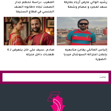
رشيد الوالي عارض أزياء بماركة
المغرب. دراسة تحطم جدار
سعد لمجرد و عصام وشمة
الصمت تجاه «طابو» العنف
الجنسي في قطاع السنيما
صادم..سيف علي خان يتعرض لـ 6
إلياس المالكي يفاجئ متابعيه
طعنــات داخل منزله
بإعلان اعتزاله السوشال ميديا
-الصورة