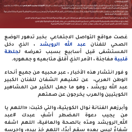
غصت مواقع التواصل الاجتماعي بخبر تدهور الوضع
الصحي للفنان
عبد الله الرويشد
، الذي دخل
المستشفى قيل أسابيع بسبب تعرضه ل
جلطة
قلبية
مفاجئة ، الأمر الذي أقلق متابعيه و جمهوره.
و فور انتشار هذه الأخبار ، عبر محبيه من جميع أنحاء
الوطن العربي، عن تمنيهم الشفان للفنان الكبير
عبد الله رويشد ، وهو ما جعل الكثير من المشاهير
الكويتيين والعرب يخرجون عن صمتهم
وأبرزهم الفنانة نوال الكويتية، والتي كتبت: «اللهم يا
من يجيب دعوة المضطر أشفِ عبدك #عبد
الله_الرويشد ومدّه بالصحة والعافية، اللهم اشفه
شفاءً ليس بعده سقم أبدًا، اللهم خذ بيده، واحرسه