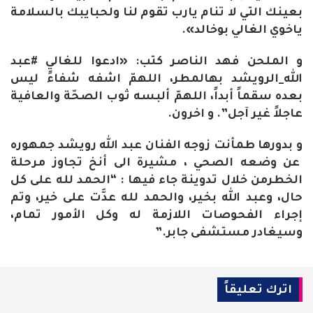
بعينك التي لا تنام يارب تقوم لنا ولحبايبك بالسلامة
ياخوي الغالي بوخالد».
و الملحن فهد الناصر كتب: «ادعوا للغالي #عبد
الله_الرويشد بهالمطر، اللهمّ اشفه شفاءً ليس
بعده سقماً أبداً، اللهمّ ألبسه ثوب الصحّة والعافية
عاجلاً غير آجل”. و اخرون.
و بدورها طمأنت زوجه الفنان عبد الله رويشد جمهوره
عن وضعه الصحي ، مشيرة الى أنخ تجاوز مرحلة
الخطرمن خلال تدوينة جاء فيها : “الحمد لله على كل
حال، وعبد الله بخير، والحمد لله عدَّت على خير، وتم
إجراء الفحوصات اللازمة له وكل الأمور تمام،
وسيغادر مستشفى جابر.”
اترك تعليقاً