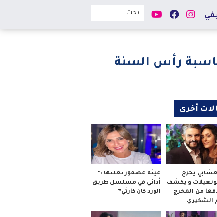
في
ناسبة رأس السنة
لات أخرى
لعشابي يحرج
غيثة عصفور تعلنها :”
بونعيلات و يكشف
أدائي في مسلسل طريق
قها من المخرج
الورد كان كارثي”
م الشكيري