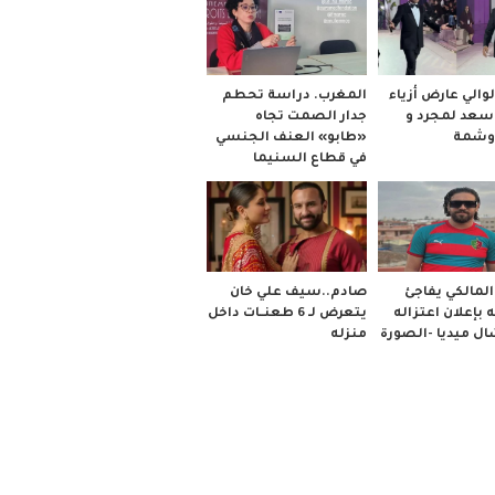
والي عارض أزياء
المغرب. دراسة تحطم
 سعد لمجرد و
جدار الصمت تجاه
وشمة
«طابو» العنف الجنسي
في قطاع السنيما
صادم..سيف علي خان
لمالكي يفاجئ
يتعرض لـ 6 طعنــات داخل
 بإعلان اعتزاله
منزله
ل ميديا -الصورة