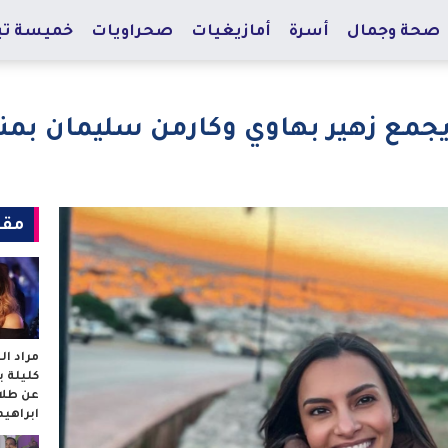
صحة وجمال
أسرة
أمازيغيات
صحراويات
خميسة تي
 يجمع زهير بهاوي وكارمن سليمان بم
مقا
مراد ا
كليلة 
عن طلا
ابراهي