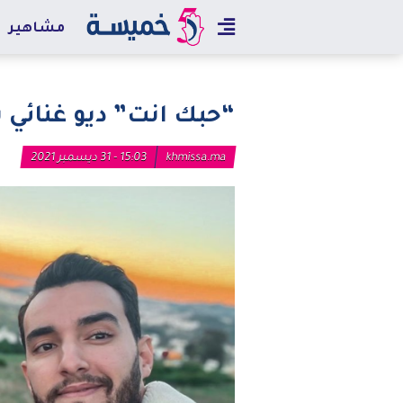
مشاهير
“حبك انت” ديو غنائي
khmissa.ma
15:03 - 31 ديسمبر 2021