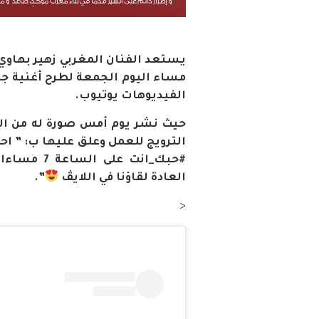
يستعد الفنان المغربي زهير بهاوي
مساء اليوم الجمعة لطرح أغنية ج
الفيديوهات يوتيوب.
حيث نشر يوم أمس صورة له من الف
الترويج للعمل وعلق عليها ب: ” اح
#حبك_انت ع
العادة لقاؤنا في اللايڤ
”.
<