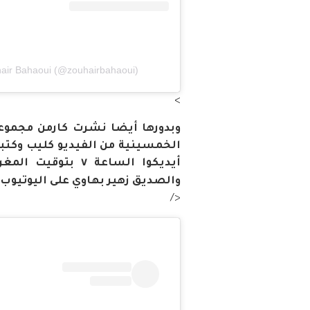
hair Bahaoui (@zouhairbahaoui)
>
وبدورها أيضا نشرت كارمن مجموع
الخمسينية من الفيديو كليب وكتبت
والصديق زهير بهاوي على اليوتيوب
</