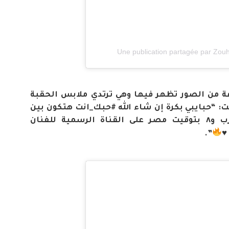
Une publication partagée par Zou
ة من الصور تظهر فيها وهي ترتدي ملابس الحقبة
: “حبايبي بكرة إن شاء الله #حبك_انت هتكون بين
أيديكوا الساعة ٧ بتوقيت المغرب و٨ بتوقيت مصر على القناة الرسمية للفنان
”.
♥️