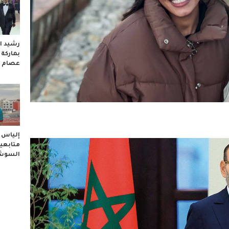
رشيد ال
بماركة
عصام 
إلياس ا
متابعيه
السوشا