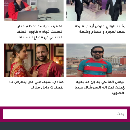
رشيد الوالي عارض أزياء بماركة
المغرب. دراسة تحطم جدار
سعد لمجرد و عصام وشمة
الصمت تجاه «طابو» العنف
الجنسي في قطاع السنيما
صادم..سيف علي خان يتعرض لـ 6
إلياس المالكي يفاجئ متابعيه
طعنــات داخل منزله
بإعلان اعتزاله السوشال ميديا
-الصورة