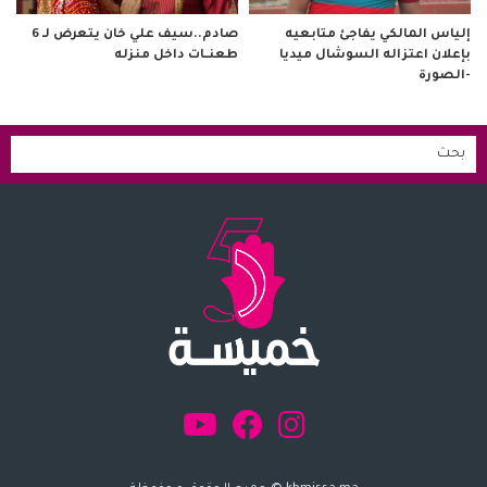
صادم..سيف علي خان يتعرض لـ 6
إلياس المالكي يفاجئ متابعيه
طعنــات داخل منزله
بإعلان اعتزاله السوشال ميديا
-الصورة