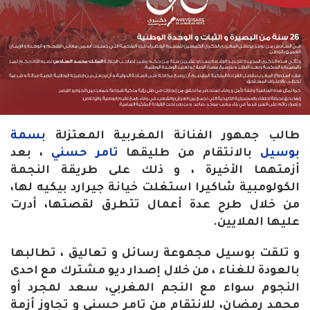
طالب جمهور الفنانة المغربية المعتزلة
بسمة
بوسيل
بالانتقام من طليقها
تامر حسني
، بعد
أزمتهما الأخيرة ، و ذلك على طريقة النجمة
الكولومبية شاكيرا استغلت خيانة جيرارد بيكيه لها،
من خلال طرح عدة أعمال تتطرق لقصتها، أدرت
عليها الملايين.
و تلقت بوسيل مجموعة رسائل و تعاليق ، تطالبها
بالعودة للغناء ، من خلال إصدار ديو مشترك مع احدى
النجوم سواء مع النجم المغربي، سعد لمجرد أو
محمد رمضان، للانتقام من تامر حسني و تجاوز أزمة