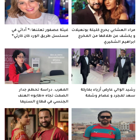
مراد العشابي يحرج كليلة بونعيلات
غيثة عصفور تعلنها :” أدائي في
و يكشف عن طلاقها من المخرج
مسلسل طريق الورد كان كارثي”
ابراهيم الشكيري
رشيد الوالي عارض أزياء بماركة
المغرب. دراسة تحطم جدار
سعد لمجرد و عصام وشمة
الصمت تجاه «طابو» العنف
الجنسي في قطاع السنيما