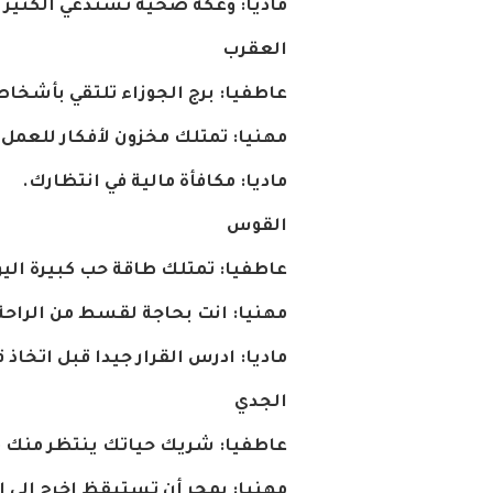
ماديا
:
وعكة
صحية
تستدعي
الكثير
العقرب
عاطفيا
:
برج
الجوزاء
تلتقي
بأشخا
مهنيا
:
تمتلك
مخزون
لأفكار
للعمل،
ماديا
:
مكافأة
مالية
في
انتظارك
.
القوس
عاطفيا
:
تمتلك
طاقة
حب
كبيرة
الي
مهنيا
:
انت
بحاجة
لقسط
من
الراحة
ماديا
:
ادرس
القرار
جيدا
قبل
اتخاذ
ق
الجدي
عاطفيا
:
شريك
حياتك
ينتظر
منك
م
مهنيا
:
بمجر
أن
تستيقظ
اخرج
إلى
ا