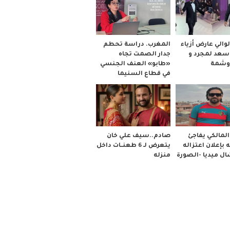
والي عارض أزياء
المغرب. دراسة تحطم
 سعد لمجرد و
جدار الصمت تجاه
وشمة
«طابو» العنف الجنسي
في قطاع السنيما
صادم..سيف علي خان
لمالكي يفاجئ
يتعرض لـ 6 طعنــات داخل
 بإعلان اعتزاله
منزله
ل ميديا -الصورة