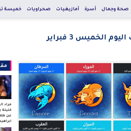
صحة وجمال
أسرة
أمازيغيات
صحراويات
خميسة تي
م الخميس 3 فبراير
مقا
مراد ا
كليلة 
عن طلا
ابراهي