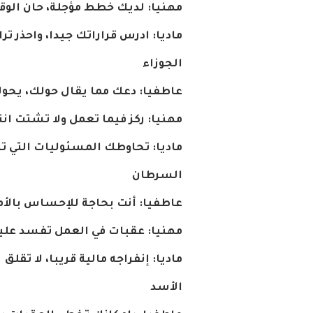
مهنيا
:
لديك
خطط
مؤجلة،
حان
الوق
ماديا
:
ادرس
قراراتك
جيدا،
واحذر
ترا
الجوزاء
عاطفيا
:
دعك
مما
يقال
حولك،
يحول
مهنيا
:
ركز
فيما
تعمل
ولا
تشتت
ان
ماديا
:
تحاوطك
المسئوليات
التي
ت
السرطان
عاطفيا
:
أنت
بحاجة
للإحساس
بالأ
مهنيا
:
عقبات
في
العمل
تفسد
علي
ماديا
:
إنفراجه
مالية
قريبا،
لا
تقلق
الأسد