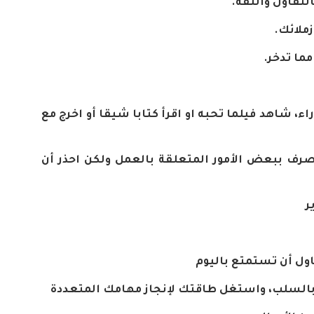
التفاؤل
والثقة
.
زملائك
.
مما
تدخر
.
اء،
شاهد
فيلما
تحبه
او
اقرأ
كتابا
شيقا
أو
اخرج
مع
صرف
ببعض
الأمور
المتعلقة
بالعمل
ولكن
احذر
أن
ر
ول
أن
تستمتع
باليوم
السلب،
واستغل
طاقتك
لإنجاز
مهامك
المتعددة