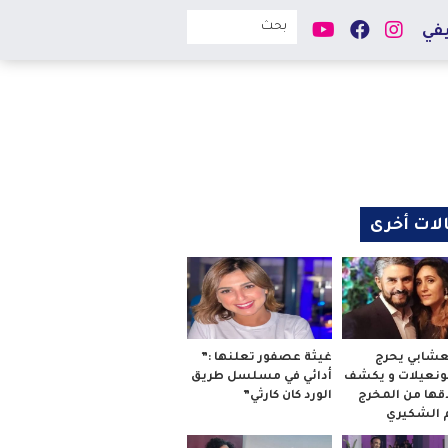
في
لات أخرى
لعشابي يحرج
غيثة عصفور تعلنها :”
بونعيلات و يكشف
أدائي في مسلسل طريق
قها من المخرج
الورد كان كارثي”
م الشكيري