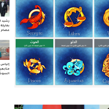
رشيد ال
بماركة
عصام 
إلياس ا
متابعيه
السوشا