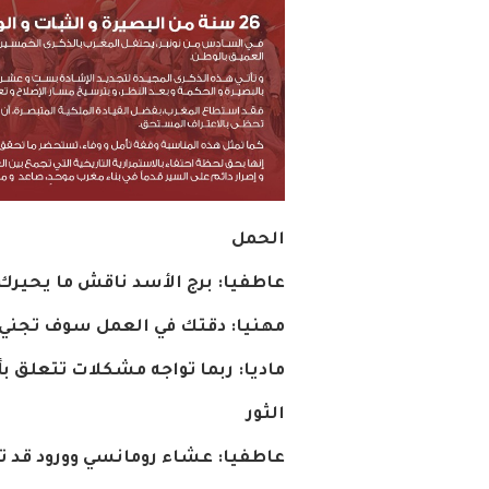
الحمل
عاطفيا
:
برج
الأسد
ناقش
ما
يحيرك
مهنيا
:
دقتك
في
العمل
سوف
تجني
ماديا
:
ربما
تواجه
مشكلات
تتعلق
بأ
الثور
عاطفيا
:
عشاء
رومانسي
وورود
قد
ت