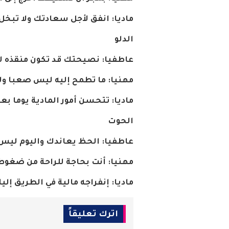
ماديا
:
انفق
لأجل
سعادتك
ولا
تبخل
الدلو
عاطفيا
:
نصيحتك
قد
تكون
منقذه
ل
مهنيا
:
ما
تطمح
إليه
ليس
صعبا
ول
ماديا
:
تتحسن
أمور
المادية
يوما
بعد
الحوت
عاطفيا
:
الحظ
يعاندك
واليوم
ليس
مهنيا
:
أنت
بحاجة
للراحة
من
ضغوط
ماديا
:
إنفراجه
مالية
في
الطريق
إلي
اترك تعليقاً