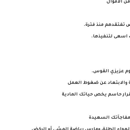
من
الأموال
ص
تفتقدهم
منذ
فترة
.
اسعى
لتنفيذها
.
وم
عزيزي
القوس
.
والابتعاد
عن
ضغوط
العمل
رار
حاسم
يخص
حياتك
المادية
فاجآتك
السعيدة
لهواء
الطلق
ومارس
رياضة
المشي
أو
الركض