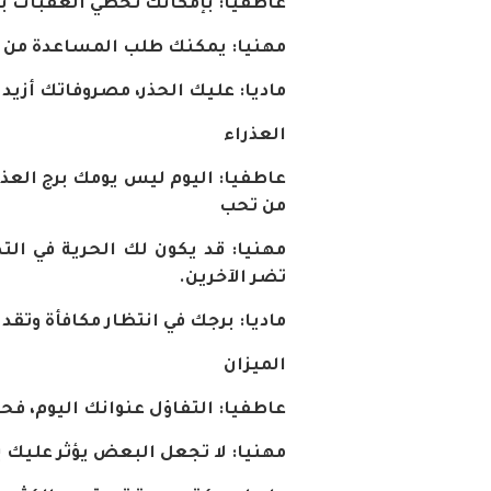
عاطفيا
:
بإمكانك
تخطي
العقبات
ب
مهنيا
:
يمكنك
طلب
المساعدة
من
ماديا
:
عليك
الحذر،
مصروفاتك
أزيد
العذراء
عاطفيا
:
اليوم
ليس
يومك
برج
العذر
من
تحب
مهنيا
:
قد
يكون
لك
الحرية
في
الت
تضر
الآخرين
.
ماديا
:
برجك
في
انتظار
مكافأة
وتقدي
الميزان
عاطفيا
:
التفاؤل
عنوانك
اليوم،
فحا
مهنيا
:
لا
تجعل
البعض
يؤثر
عليك
ب