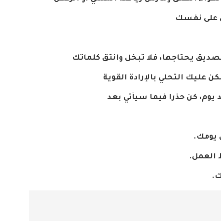
على
نفسك
صديق
يحتاجها،
فلا
تبخل
وانتق
كلماتك
كن
عليك
التحلي
بالإرادة
القوية
يوم،
كن
حذرا
فيما
سيأتي
بعد
يومك
.
العمل
.
ك
.