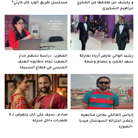
و يكشف عن طلاقها من المخرج
مسلسل طريق الورد كان كارثي”
ابراهيم الشكيري
رشيد الوالي عارض أزياء بماركة
المغرب. دراسة تحطم جدار
سعد لمجرد و عصام وشمة
الصمت تجاه «طابو» العنف
الجنسي في قطاع السنيما
صادم..سيف علي خان يتعرض لـ 6
إلياس المالكي يفاجئ متابعيه
طعنــات داخل منزله
بإعلان اعتزاله السوشال ميديا
-الصورة