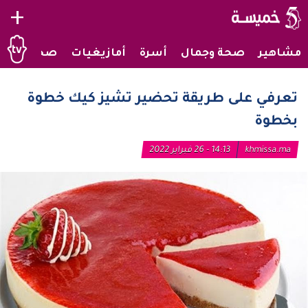
+
مشاهير
صحة وجمال
أسرة
أمازيغيات
صحراويات
تعرفي على طريقة تحضير تشيز كيك خطوة
بخطوة
khmissa.ma
14:13 - 26 فبراير 2022