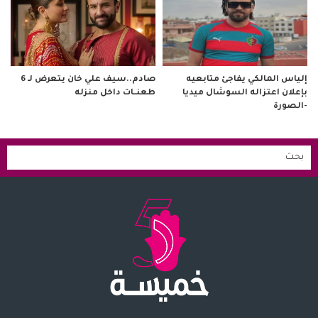
صادم..سيف علي خان يتعرض لـ 6
إلياس المالكي يفاجئ متابعيه
طعنــات داخل منزله
بإعلان اعتزاله السوشال ميديا
-الصورة