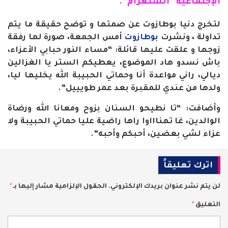
الإجتماعية “انستغرام”.
لتخرج دنيا بوطازوت عن صمتها و توضح حقيقة ما يتم
تداولة ، ونشرت
بوطازوت
أمس الجمعة، صورة لها رفقة
زوجها و علقت عليها قائلة: “مساء النور حبابي الأعزاء،
باش نسدو هاد الموضوع، يعطيكم الستر يا الغزالين
ديالي، راني مواعدة أنا وحماتي الحبيبة الله يخليها ليا،
ولدها من عندي للمقبرة بعد عمر طويييل”.
وأضافت: “تا نطيحو السنان بزوح ومعانا الله ورضاة
الوالدين، غا تهناااوا راها راضية عليا حماتي الحبيبة ولا
عزاء لشي بعضين، أحبكم وأحبه”.
اترك تعليقاً
لن يتم نشر عنوان بريدك الإلكتروني.
الحقول الإلزامية مشار إليها بـ
*
التعليق
*