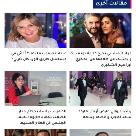
مقالات أخرى
مراد العشابي يحرج كليلة بونعيلات
غيثة عصفور تعلنها :” أدائي في
و يكشف عن طلاقها من المخرج
مسلسل طريق الورد كان كارثي”
ابراهيم الشكيري
رشيد الوالي عارض أزياء بماركة
المغرب. دراسة تحطم جدار
سعد لمجرد و عصام وشمة
الصمت تجاه «طابو» العنف
الجنسي في قطاع السنيما