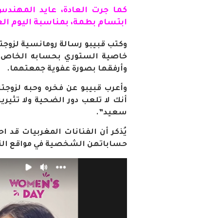
كما جرت العادة، عايد
المهندس
ابتسام بطمة، بمناسبة اليوم الع
وكتب قبيبو رسالة رومانسية لزوجته
خاصية الستوري بحسابه الخاص في
وأرفقها بصورة عفوية جمعتهما
.
وأعرب قبيبو عن فخره وحبه لزوجته
أنك لا تلعب دور الضحية ولا تثير
سعيد”.
يُذكر أن الفنانات المغربيات قد ا
حساباتهن الشخصية في مواقع الت