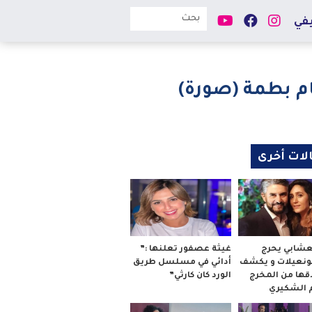
في
سام بطمة (صورة)
لات أخرى
لعشابي يحرج
غيثة عصفور تعلنها :”
بونعيلات و يكشف
أدائي في مسلسل طريق
قها من المخرج
الورد كان كارثي”
م الشكيري