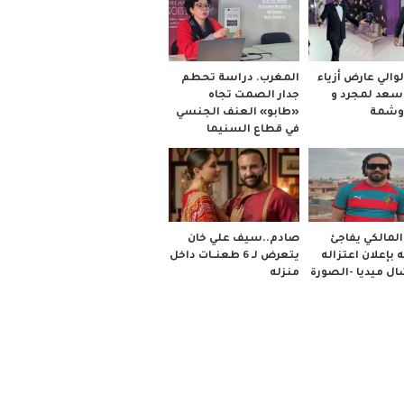
والي عارض أزياء
المغرب. دراسة تحطم
 سعد لمجرد و
جدار الصمت تجاه
وشمة
«طابو» العنف الجنسي
في قطاع السنيما
صادم..سيف علي خان
لمالكي يفاجئ
يتعرض لـ 6 طعنــات داخل
 بإعلان اعتزاله
منزله
ل ميديا -الصورة