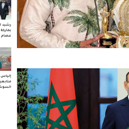
رشيد ال
بماركة
عصام 
إلياس ا
متابعيه
السوشا