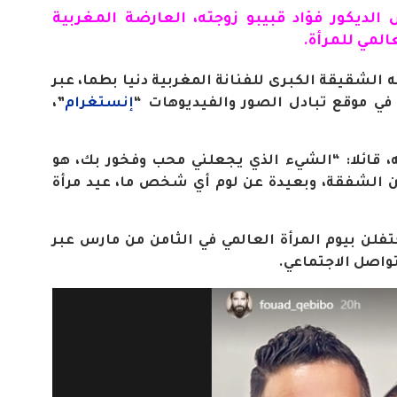
الديكور فؤاد قبيبو زوجته، العارضة المغربية
المي للمرأة
.
 الشقيقة الكبرى للفنانة المغربية دنيا بطما، عبر
 موقع تبادل الصور والفيديوهات “
إنستغرام
”،
، قائلا: “الشيء الذي يجعلني محب وفخور بك، هو
ين الشفقة، وبعيدة عن لوم أي شخص ما، عيد مرأة
حتفلن بيوم المرأة العالمي في الثامن من مارس عبر
واصل الاجتماعي
.