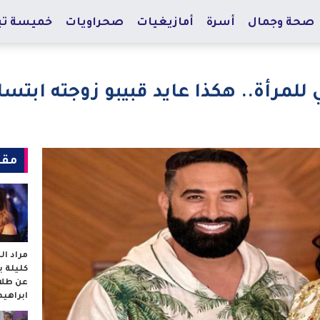
صحة وجمال
أسرة
أمازيغيات
صحراويات
خميسة تي
 للمرأة.. هكذا عايد قبيبو زوجته ابت
مقا
مراد ا
كليلة 
عن طلا
ابراهي