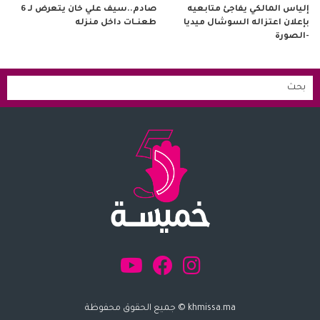
صادم..سيف علي خان يتعرض لـ 6
إلياس المالكي يفاجئ متابعيه
طعنــات داخل منزله
بإعلان اعتزاله السوشال ميديا
-الصورة
khmissa.ma © جميع الحقوق محفوظة