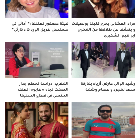
مراد العشابي يحرج كليلة بونعيلات
غيثة عصفور تعلنها :” أدائي في
و يكشف عن طلاقها من المخرج
مسلسل طريق الورد كان كارثي”
ابراهيم الشكيري
رشيد الوالي عارض أزياء بماركة
المغرب. دراسة تحطم جدار
سعد لمجرد و عصام وشمة
الصمت تجاه «طابو» العنف
الجنسي في قطاع السنيما