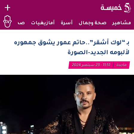
+
مشاهير
صحة وجمال
أسرة
أمازيغيات
صحراويات
بـ “لوك أشقر”..حاتم عمور يشوق جمهوره
لألبومه الجديد-الصورة
ماجدة
11:51 - 23 سبتمبر 2024