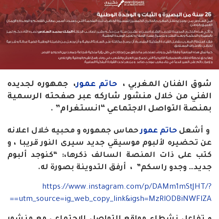
شوق الفنان المغربي ،
حاتم عمور
، جمهوره لجديده
الفني من خلال منشور شاركه عبر صفحته الرسمية
بمنصة التواصل الاجتماعي “انستغرام” .
و أشعل
حاتم عمور
حماس جمهوره و محبيه خلال اعلانه
عن تحضيره لألبوم موسيقي جديد سيرى النور قريبا ، و
كتب على ذات المنصة السالف ذكرها،: “كنوجد ألبوم
جديد… وجدو راسكم” ، أرفق التدوينة بصورة له.
https://www.instagram.com/p/DAMm1mStJHT/?
utm_source=ig_web_copy_link&igsh=MzRlODBiNWFlZA==