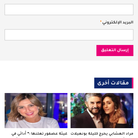
البريد الإلكتروني
*
مقالات أخرى
مراد العشابي يحرج كليلة بونعيلات
غيثة عصفور تعلنها :” أدائي في