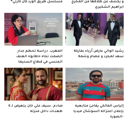
و يكشف عن طلاقها من المخرج
مسلسل طريق الورد كان كارثي”
ابراهيم الشكيري
رشيد الوالي عارض أزياء بماركة
المغرب. دراسة تحطم جدار
سعد لمجرد و عصام وشمة
الصمت تجاه «طابو» العنف
الجنسي في قطاع السنيما
صادم..سيف علي خان يتعرض لـ 6
إلياس المالكي يفاجئ متابعيه
طعنــات داخل منزله
بإعلان اعتزاله السوشال ميديا
-الصورة