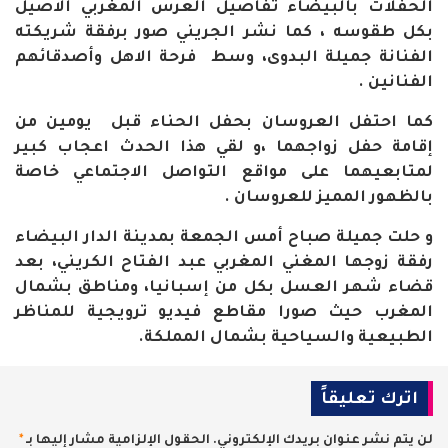
الحفلات بالبيضاء تفاصيل العرس المغربي الاصيل
بكل طقوسه ، كما نشر الجريني صور برفقة شريكته
الفنانة جميلة البدوى، وسط فرحة الاهل وأصدقائهم
الفنانين
.
كما احتفل العروسان بحفل الحناء قبل يومين من
إقامة حفل زواجهما ،و لقي هذا الحدث اعجاب كبير
لمتابعيهما على مواقع التواصل الاجتماعي خاصة
بالظهور المميز للعروسان
.
و حلت جميلة صباح أمس الجمعة بمدينة الدار البيضاء
رفقة زوجها المغني المغربي عبد الفتاح الكريني، بعد
قضاء شهر العسل بكل من إسبانيا، ومناطق بشمال
المغرب حيث صورا مقاطع فيديو ترويجية للمناظر
الطبيعية والسياحية بشمال المملكة.
اترك تعليقاً
لن يتم نشر عنوان بريدك الإلكتروني.
الحقول الإلزامية مشار إليها بـ
*