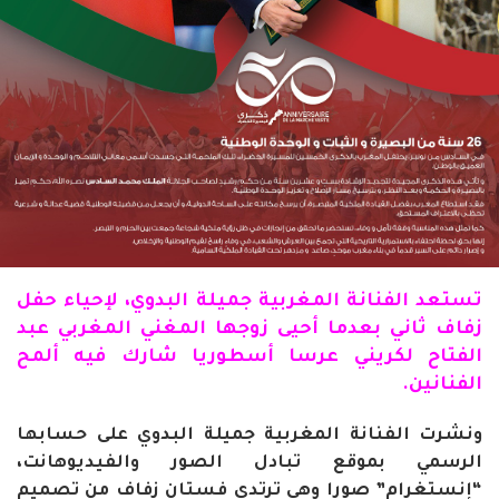
تستعد
الفنانة
المغربية جميلة البدوي، لإحياء حفل
زفاف
ثاني بعدما أحيى زوجها المغني
المغربي عبد
الفتاح لكريني عرسا أسطوريا شارك فيه ألمح
الفنانين.
ونشرت الفنانة المغربية جميلة البدوي على حسابها
الرسمي بموقع تبادل الصور والفيديوهانت،
“إنستغرام” صورا وهي ترتدي فستان زفاف من تصميم