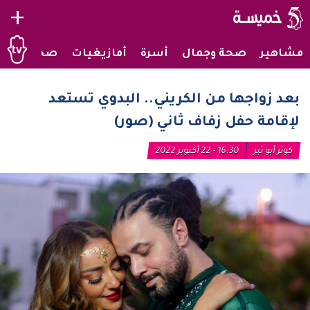
+
مشاهير
صحة وجمال
أسرة
أمازيغيات
صحراويات
بعد زواجها من الكريني.. البدوي تستعد
لإقامة حفل زفاف ثاني (صور)
كوثر أبو ثير
16:30 - 22 أكتوبر 2022