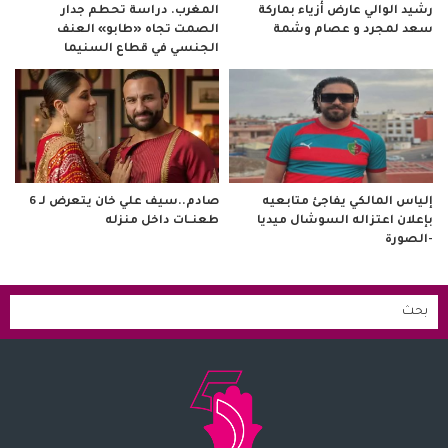
رشيد الوالي عارض أزياء بماركة
المغرب. دراسة تحطم جدار
سعد لمجرد و عصام وشمة
الصمت تجاه «طابو» العنف
الجنسي في قطاع السنيما
صادم..سيف علي خان يتعرض لـ 6
إلياس المالكي يفاجئ متابعيه
طعنــات داخل منزله
بإعلان اعتزاله السوشال ميديا
-الصورة