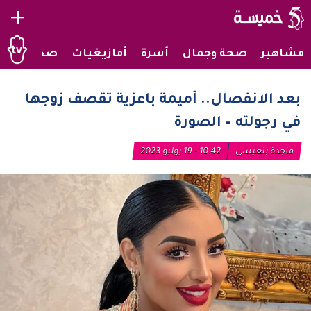
+
مشاهير
صحة وجمال
أسرة
أمازيغيات
صحراويات
بعد الانفصال.. أميمة باعزية تقصف زوجها
في رجولته – الصورة
ماجدة بنعيسى
10:42 - 19 يوليو 2023