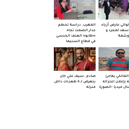
والي عارض أزياء
المغرب. دراسة تحطم
 سعد لمجرد و
جدار الصمت تجاه
وشمة
«طابو» العنف الجنسي
في قطاع السنيما
صادم..سيف علي خان
لمالكي يفاجئ
يتعرض لـ 6 طعنــات داخل
 بإعلان اعتزاله
منزله
ل ميديا -الصورة