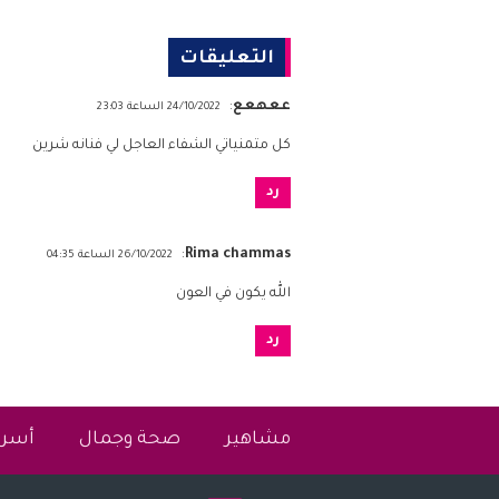
التعليقات
ععهعع
:
24/10/2022 الساعة 23:03
كل متمنياتي الشفاء العاجل لي فنانه شرين
رد
:
Rima chammas
26/10/2022 الساعة 04:35
الله يكون في العون
رد
مشاهير
صحة وجمال
أسرة