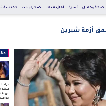
صحة وجمال
أسرة
أمازيغيات
صحراويات
خميسة تي
تعمق أزمة شيرين
مقا
مراد ا
كليلة 
عن طلا
ابراهي