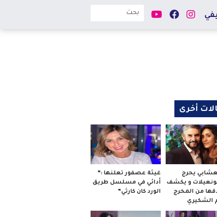
في
لات أخرى
لعشابي يحرج
غيثة عصفور تعلنها :”
بونعيلات و يكشف
أدائي في مسلسل طريق
قها من المخرج
الورد كان كارثي”
م الشكيري