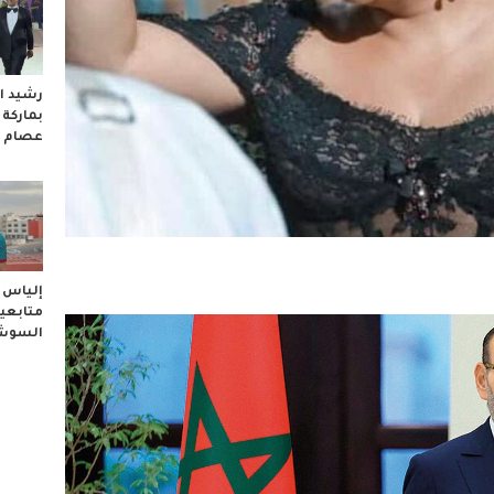
رشيد ال
بماركة
عصام 
إلياس ا
متابعيه
السوشا