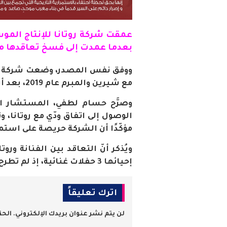
عمقت
شركة
روتانا للإنتاج الم
بعدما عمدت إلى فسخ تعاقدها مع ال
ووفق نفس المصدر، وضعت شركة روت
مع شيرين والمبرم عام 2019، بعد أن خرقت أحد بنوده، دون أي خلاف بين الطرفِيْن
وصرَّح حسام لطفي، المستشار الق
الوصول إلى اتفاق ودّي مع روتانا، و
مؤكّدًا أن الشركة حريصة على استم
ويُذكر أنّ التعاقد بين الفنانة ور
إحيائها 3 حفلات غنائية، إذ لم تطرح إلى الآن سوى 4 أغانٍ على مدار الـ3 سنوات
اترك تعليقاً
لن يتم نشر عنوان بريدك الإلكتروني.
الحق