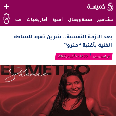
+
مشاهير
صحة وجمال
أسرة
أمازيغيات
صحراويات
بعد الأزمة النفسية.. شرين تعود للساحة
الفنية بأغنية “مترو”
م. الحروشي
13:00 - 5 أكتوبر 2022