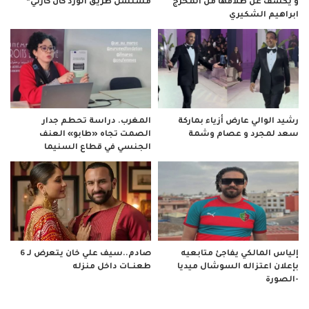
و يكشف عن طلاقها من المخرج
مسلسل طريق الورد كان كارثي”
ابراهيم الشكيري
رشيد الوالي عارض أزياء بماركة
المغرب. دراسة تحطم جدار
سعد لمجرد و عصام وشمة
الصمت تجاه «طابو» العنف
الجنسي في قطاع السنيما
صادم..سيف علي خان يتعرض لـ 6
إلياس المالكي يفاجئ متابعيه
طعنــات داخل منزله
بإعلان اعتزاله السوشال ميديا
-الصورة