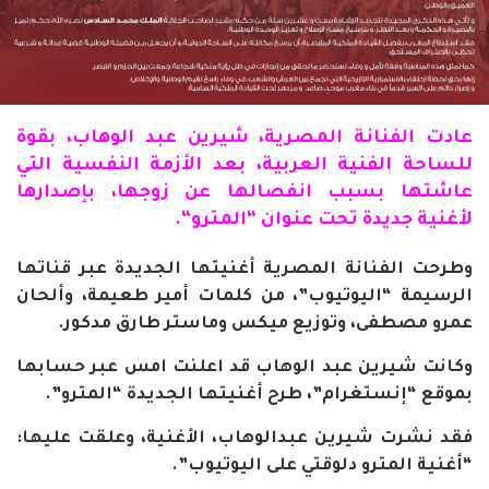
عادت
الفنانة
المصرية، شيرين عبد الوهاب، بقوة
للساحة الفنية العربية، بعد الأزمة النفسية التي
عاشتها بسبب انفصالها عن زوجها، بإصدارها
لأغنية جديدة تحت عنوان “
المترو
“.
وطرحت الفنانة المصرية أغنيتها الجديدة عبر قناتها
الرسيمة “اليوتيوب”، من كلمات أمير طعيمة، وألحان
عمرو مصطفى، وتوزيع ميكس وماستر طارق مدكور
.
وكانت شيرين عبد الوهاب قد اعلنت امس عبر حسابها
بموقع “إنستغرام”، طرح أغنيتها الجديدة “المترو
”.
فقد نشرت شيرين عبدالوهاب، الأغنية، وعلقت عليها:
“أغنية المترو دلوقتي على اليوتيوب
”.