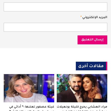
البريد الإلكتروني
*
مقالات أخرى
مراد العشابي يحرج كليلة بونعيلات
غيثة عصفور تعلنها :” أدائي في