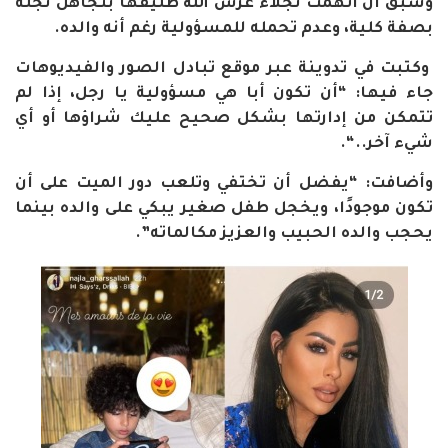
وسبق أن اتهمت نجلاء غرس الله طليقها بتجاهل نجله
بصفة كلية، وعدم تحمله للمسؤولية رغم أنه والده.
وكتبت في تدوينة عبر موقع تبادل الصور والفيديوهات
جاء فيها: “أن تكون أبا هي مسؤولية يا رجل، إذا لم
تتمكن من إدارتها بشكل صحيح عليك شراؤها أو أي
شيء آخر
..
“
.
وأضافت: “يفضل أن تختفي وتلعب دور الميت على أن
تكون موجودًا، ويخجل طفل صغير يبكي على والده بينما
يحجب والده الحبيب والعزيز مكالماته
”.