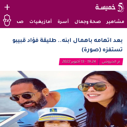
+
مشاهير
صحة وجمال
أسرة
أمازيغيات
صحراويات
بعد اتهامه باهمال ابنه.. طليقة فؤاد قبيبو
تستفزه (صورة)
م. الحروشي
19:24 - 13 أكتوبر 2022