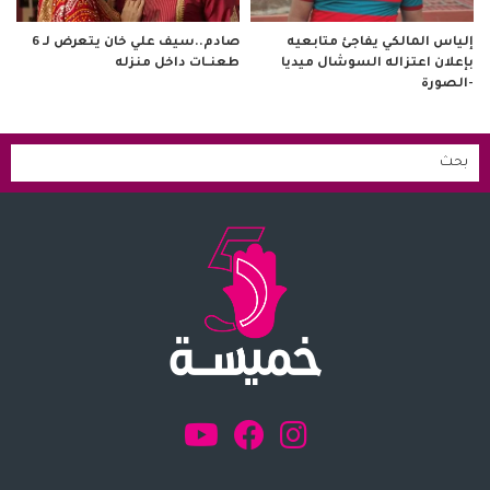
صادم..سيف علي خان يتعرض لـ 6
إلياس المالكي يفاجئ متابعيه
طعنــات داخل منزله
بإعلان اعتزاله السوشال ميديا
-الصورة