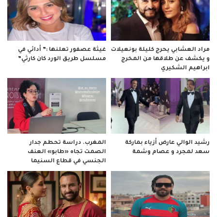
مراد العشابي يحرج كليلة بونعيلات
غيثة عصفور تعلنها :” أدائي في
و يكشف عن طلاقها من المخرج
مسلسل طريق الورد كان كارثي”
ابراهيم الشكيري
رشيد الوالي عارض أزياء بماركة
المغرب. دراسة تحطم جدار
سعد لمجرد و عصام وشمة
الصمت تجاه «طابو» العنف
الجنسي في قطاع السنيما