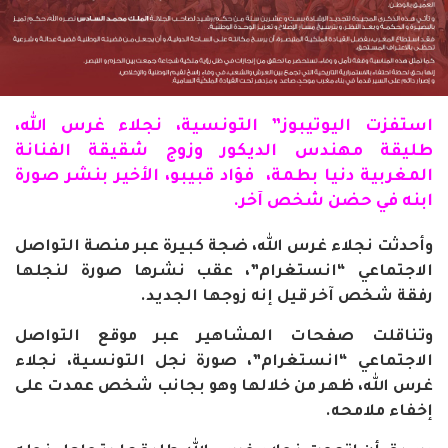
استفزت اليوتيبوز” التونسية،
نجلاء
غرس الله،
طليقة مهندس الديكور وزوج شقيقة
الفنانة
المغربية دنيا بطمة، فؤاد قبيبو، الأخير بنشر صورة
ابنه في حضن شخص آخر.
وأحدثت نجلاء غرس الله، ضجة كبيرة عبر منصة التواصل
الاجتماعي “انستغرام”، عقب نشرها صورة لنجلها
رفقة شخص آخر قيل إنه زوجها الجديد
.
وتناقلت صفحات المشاهير عبر موقع التواصل
الاجتماعي “انستغرام”، صورة نجل التونسية، نجلاء
غرس الله، ظهر من خلالها وهو بجانب شخص عمدت على
إخفاء ملامحه
.