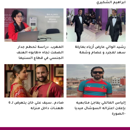
ابراهيم الشكيري
رشيد الوالي عارض أزياء بماركة
المغرب. دراسة تحطم جدار
سعد لمجرد و عصام وشمة
الصمت تجاه «طابو» العنف
الجنسي في قطاع السنيما
صادم..سيف علي خان يتعرض لـ 6
إلياس المالكي يفاجئ متابعيه
طعنــات داخل منزله
بإعلان اعتزاله السوشال ميديا
-الصورة