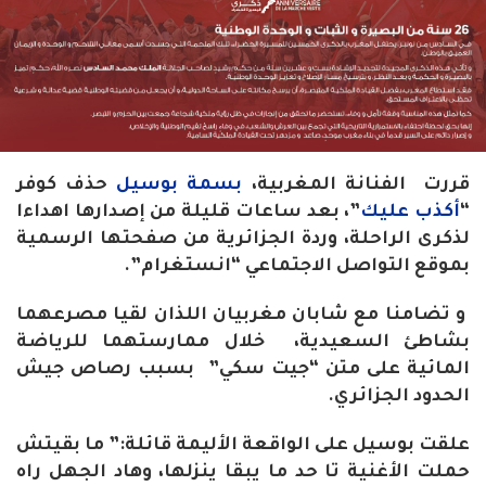
قررت الفنانة المغربية،
بسمة بوسيل
حذف كوفر
“
أكذب عليك
”، بعد ساعات قليلة من إصدارها اهداءا
لذكرى الراحلة، وردة الجزائرية من صفحتها الرسمية
بموقع التواصل الاجتماعي “انستغرام”.
و تضامنا مع شابان مغربيان اللذان لقيا مصرعهما
بشاطئ السعيدية، خلال ممارستهما للرياضة
المائية على متن “جيت سكي” بسبب رصاص جيش
الحدود الجزائري.
علقت بوسيل على الواقعة الأليمة قائلة:” ما بقيتش
حملت الأغنية تا حد ما يبقا ينزلها، وهاد الجهل راه