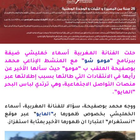
حلت الفنانة المغربية أسماء خمليشي ضيفة
ببرنامج “
مومو شو
” مع المنشط الإذاعي محمد
بوصفيحة الملقب ب “مومو” حيث سألها الأخير عن
رأيها في الانتقادات التي طالتها بسبب إطلالتها عبر
منصات التواصل الاجتماعية، وهي ترتدي لباس البحر
“المايو”.
ووجه محمد بوصفيحة، سؤالا للفنانة المغربية، أسماء
الخمليشي بخصوص ظهورها بـ
”المايو
” عبر موقع
“انستغرام” اعتبارا ان ظهورها الأخير بمثابة استفزاز.