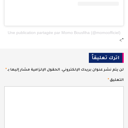
Une publication partagée par Momo Bousfiha (@momoofficiel)
“>
اترك تعليقاً
لن يتم نشر عنوان بريدك الإلكتروني.
الحقول الإلزامية مشار إليها بـ
*
التعليق
*