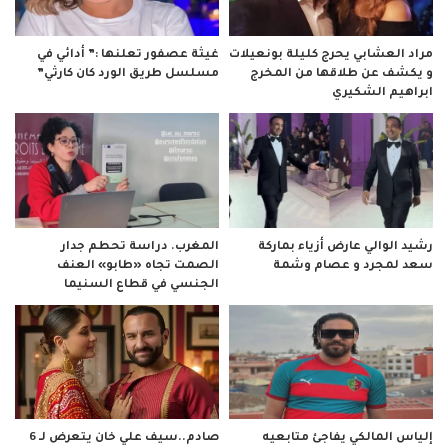
مراد العشابي يحرج كليلة بونعيلات
غيثة عصفور تعلنها :” أدائي في
و يكشف عن طلاقها من المخرج
مسلسل طريق الورد كان كارثي”
ابراهيم الشكيري
رشيد الوالي عارض أزياء بماركة
المغرب. دراسة تحطم جدار
سعد لمجرد و عصام وشمة
الصمت تجاه «طابو» العنف
الجنسي في قطاع السنيما
صادم..سيف علي خان يتعرض لـ 6
إلياس المالكي يفاجئ متابعيه