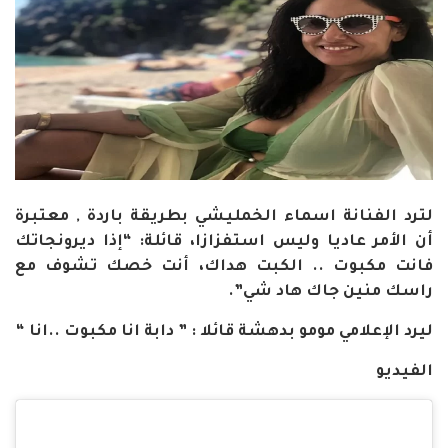
لترد الفنانة اسماء الخمليشي بطريقة باردة , معتبرة
أن الأمر عاديا وليس استفزازا، قائلة: “إذا ديرونجاتك
فانت مكبوت .. الكبت هداك، أنت خصك تشوف مع
راسك منين جاك هاد شي”.
ليرد الإعلامي مومو بدهشة قائلا : ” دابة انا مكبوت ..انا “
الفيديو