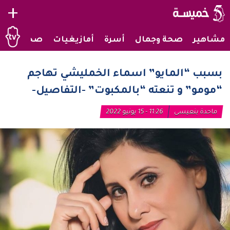
+
مشاهير
صحة وجمال
أسرة
أمازيغيات
صحراويات
بسبب “المايو” اسماء الخمليشي تهاجم
“مومو” و تنعته “بالمكبوت” -التفاصيل-
ماحدة بنعيسى
11:26 - 15 يونيو 2022