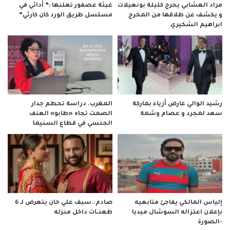
مراد العشابي يحرج كليلة بونعيلات
غيثة عصفور تعلنها :” أدائي في
و يكشف عن طلاقها من المخرج
مسلسل طريق الورد كان كارثي”
ابراهيم الشكيري
رشيد الوالي عارض أزياء بماركة
المغرب. دراسة تحطم جدار
سعد لمجرد و عصام وشمة
الصمت تجاه «طابو» العنف
الجنسي في قطاع السنيما
صادم..سيف علي خان يتعرض لـ 6
إلياس المالكي يفاجئ متابعيه
طعنــات داخل منزله
بإعلان اعتزاله السوشال ميديا
-الصورة