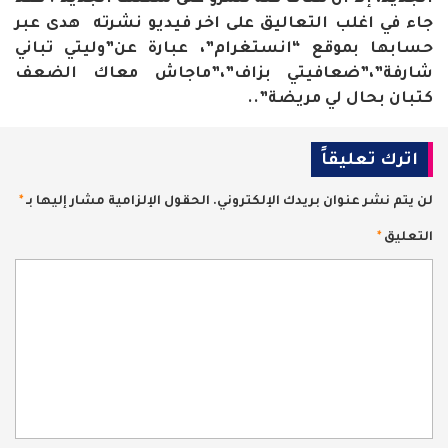
جاء في اغلب التعاليق على اخر فيديو نشرته هدى عبر
حسابها بموقع “انستغرام”، عبارة عن”وليتي تباني
شارفة”،”ضعافيتي بزاف”،”ماجاش معاك الضعف
كتبان بحال لي مريضة”..
اترك تعليقاً
لن يتم نشر عنوان بريدك الإلكتروني.
الحقول الإلزامية مشار إليها بـ
*
التعليق
*