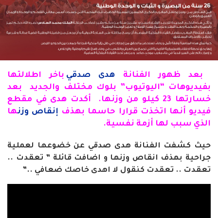
بعد ظهور الفنانة
هدى صدقي
باخر اطلالتها
بفيديوهات “اليوتيوب” بلوك مختلف والجديد بعد
خسارتها 23 كيلو من وزنها. أكدت هدى في مقطع
فيديو أنها اتخذت قرارا حاسما بهذف
إنقاص وزن
ها
الذي سبب لها أزمة نفسية.
حيث كشفت الفنانة هدى صدقي عن خضوعها لعملية
جراحية بهذف انقاص وزنها و اضافت قائلة ” تعقدت ..
تعقدت .. تعقدت كنقول لا اهدى خاصك ضعافي ..”