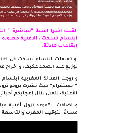
لقيت اخيرا اغنية “مباشرة ” الن
ابتسام تسكت ، الاغنية مصورة ع
إيقاعات هادئة.
و تعاملت ابتسام تسكت في اغنيت
توزيع عبد الصمد عكيف، و إخراج عم
و روجت الفنانة المغربية ابتسام
“انستقرام” حيث نشرت برومو تروي
الأغنية، نتمنى تنال إعجابكم أحبائي
و اضافت :”موعد نزول أغنية مباش
مساءًا بتوقيت المغرب والتاسعة م