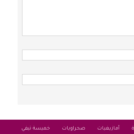
أمازيغيات
صحراويات
خميسة تيفي