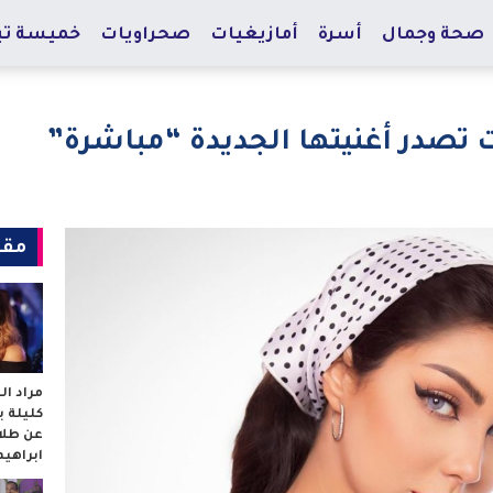
صحة وجمال
أسرة
أمازيغيات
صحراويات
خميسة تي
 تصدر أغنيتها الجديدة “مباشرة”
مقا
مراد ا
كليلة 
عن طلا
ابراهي