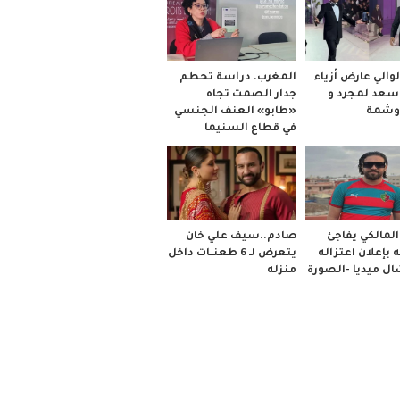
والي عارض أزياء
المغرب. دراسة تحطم
 سعد لمجرد و
جدار الصمت تجاه
وشمة
«طابو» العنف الجنسي
في قطاع السنيما
صادم..سيف علي خان
لمالكي يفاجئ
يتعرض لـ 6 طعنــات داخل
 بإعلان اعتزاله
منزله
ل ميديا -الصورة