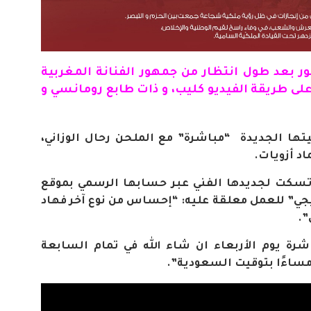
ور بعد طول انتظار من جمهور الفنانة المغربية
لى طريقة الفيديو كليب، و ذات طابع رومانسي و
ها الجديدة “مباشرة” مع الملحن رحال الوزاني،
اد أزويات.
 تسكت لجديدها الفني عبر حسابها الرسمي بموقع
جي” للعمل معلقة عليه: “إحساس من نوع آخر فهاد
.
”
رة يوم الأربعاء ان شاء الله في تمام السابعة
ساءًا بتوقيت السعودية”.