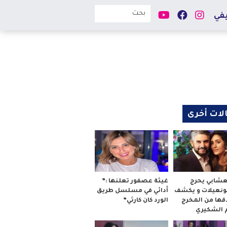
في
لات أخرى
لعشابي يحرج
غيثة عصفور تعلنها :”
بونعيلات و يكشف
أدائي في مسلسل طريق
قها من المخرج
الورد كان كارثي”
م الشكيري