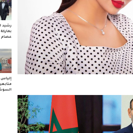
رشيد ال
بماركة
عصام 
إلياس ا
متابعيه
السوشا