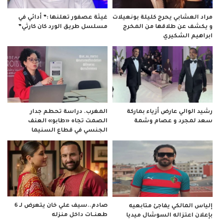
مراد العشابي يحرج كليلة بونعيلات
غيثة عصفور تعلنها :” أدائي في
و يكشف عن طلاقها من المخرج
مسلسل طريق الورد كان كارثي”
ابراهيم الشكيري
رشيد الوالي عارض أزياء بماركة
المغرب. دراسة تحطم جدار
سعد لمجرد و عصام وشمة
الصمت تجاه «طابو» العنف
الجنسي في قطاع السنيما
صادم..سيف علي خان يتعرض لـ 6
إلياس المالكي يفاجئ متابعيه
طعنــات داخل منزله
بإعلان اعتزاله السوشال ميديا