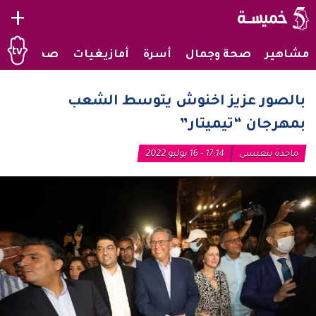
+
مشاهير
صحة وجمال
أسرة
أمازيغيات
صحراويات
بالصور عزيز اخنوش يتوسط الشعب
بمهرجان “تيميتار”
ماجدة بنعيسى
17:14 - 16 يوليو 2022