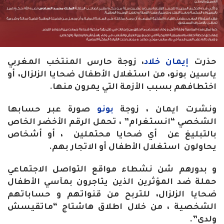
حذرت
إيمان خلاد
، زوجة حارس المنتخب المغربي
ياسين بونو، من استغلال الأطفال ضحايا الزلزال، أو
اختطافهم بسبب الأزمة التي يمرون منها.
ونشرت ايمان ، زوجة
بونو
صورة عبر حسابها
الشخصي “انستغرام” ، تحمل الرقم الأخضر الخاص
بالتبليغ عن أي ضحايا محتملين ، أو أشخاص
يحاولون استغلال الأطفال أو الاتجار بهم.
و بدورهم شن نشطاء مواقع التواصل الاجتماعي
حملة ضد المؤثرين الذين يتاجرون بمآسي الأطفال
ضحايا الزلزال، للتربح من قنواتهم و حساباتهم
الشخصية ، من خلال اطلاق هاشتاج “ماتقيسش
ولدي”.