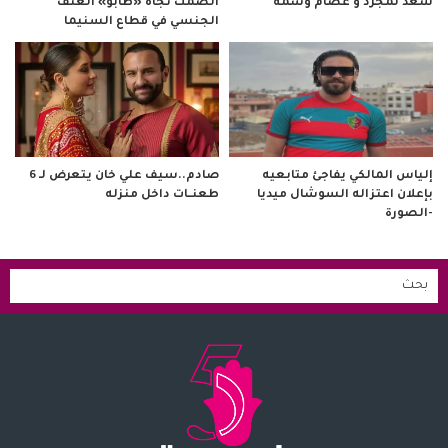
سعد لمجرد و عصام وشمة
الصمت تجاه «طابو» العنف
الجنسي في قطاع السنيما
صادم..سيف علي خان يتعرض لـ 6
إلياس المالكي يفاجئ متابعيه
طعنــات داخل منزله
بإعلان اعتزاله السوشال ميديا
-الصورة