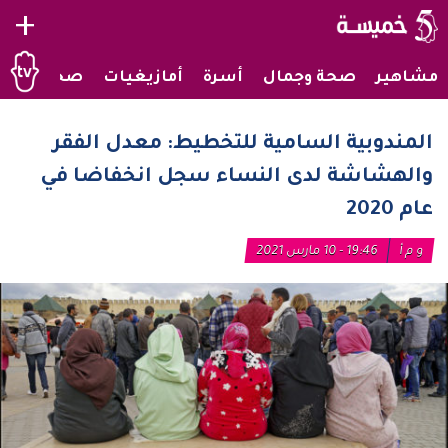
+
مشاهير
صحة وجمال
أسرة
أمازيغيات
صحراويات
المندوبية السامية للتخطيط: معدل الفقر
والهشاشة لدى النساء سجل انخفاضا في
عام 2020
و م أ
19:46 - 10 مارس 2021