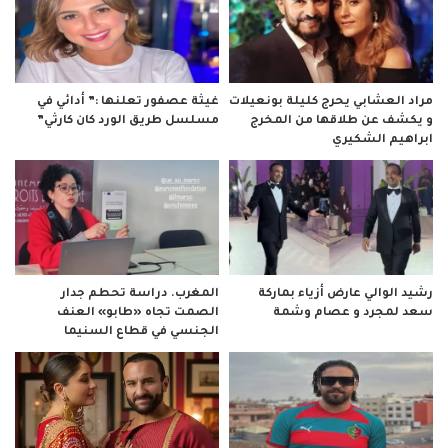
مراد العشابي يحرج كليلة بونعيلات
غيثة عصفور تعلنها :” أدائي في
و يكشف عن طلاقها من المخرج
مسلسل طريق الورد كان كارثي”
ابراهيم الشكيري
رشيد الوالي عارض أزياء بماركة
المغرب. دراسة تحطم جدار
سعد لمجرد و عصام وشمة
الصمت تجاه «طابو» العنف
الجنسي في قطاع السنيما