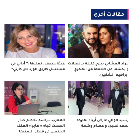
مقالات أخرى
مراد العشابي يحرج كليلة بونعيلات
غيثة عصفور تعلنها :” أدائي في
و يكشف عن طلاقها من المخرج
مسلسل طريق الورد كان كارثي”
ابراهيم الشكيري
رشيد الوالي عارض أزياء بماركة
المغرب. دراسة تحطم جدار
سعد لمجرد و عصام وشمة
الصمت تجاه «طابو» العنف
الجنسي في قطاع السنيما