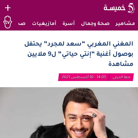
+
مشاهير
صحة وجمال
أسرة
أمازيغيات
صحراويات
المغني المغربي “سعد لمجرد” يحتفل
بوصول أغنية “إنتي حياتي” ل9 ملايين
مشاهدة
مها الدرعي
14:05 - 10 أغسطس 2021