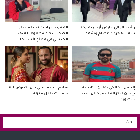
رشيد الوالي عارض أزياء بماركة
المغرب. دراسة تحطم جدار
سعد لمجرد و عصام وشمة
الصمت تجاه «طابو» العنف
الجنسي في قطاع السنيما
صادم..سيف علي خان يتعرض لـ 6
إلياس المالكي يفاجئ متابعيه
طعنــات داخل منزله
بإعلان اعتزاله السوشال ميديا
-الصورة