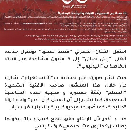
إحتفل الفنان المغربي “سعد لمجرد” بوصول جديده
الفني “إنتي حياتي” إلى 9 مليون مشاهدة عبر قناته
الخاصة ب”اليوتيوب”.
حيث نشر صورته عبر حسابه ب”الأنستغرام”، شارك
من خلال هذا المنشور صاحب الأغنية الشهيرة
“المعلم
” رفقة جمهوره و محبيه بهذه المناسبة
السعيدة، كما نشير إلى أن العمل كان “ديو” رفقة فرقة
“كاليما”، كما صُور “الفيديو كليب” بالديار الفرنسية.
هذا و يُذكر بأن الإنتاج حقق نجاح كبير، و ذلك بكونها
وصلت ل9 مليون مشاهدة في ظرف قياسي.