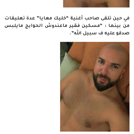
في حين تلقى صاحب أغنية “خليك معايا” عدة تعليقات
من بينها : “مسكين فقير ماعندوش الحوايج مايلبس
صدقو عليه ف سبيل الله”.