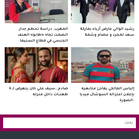
رشيد الوالي عارض أزياء بماركة
المغرب. دراسة تحطم جدار
سعد لمجرد و عصام وشمة
الصمت تجاه «طابو» العنف
الجنسي في قطاع السنيما
صادم..سيف علي خان يتعرض لـ 6
إلياس المالكي يفاجئ متابعيه
طعنــات داخل منزله
بإعلان اعتزاله السوشال ميديا
-الصورة