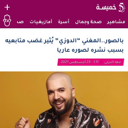
+
مشاهير
صحة وجمال
أسرة
أمازيغيات
صحراويات
بالصور..المغني “الدوزي” يُثير غضب متابعيه
بسبب نشره لصوره عاريا
مها الدرعي
1:11 - 23 أغسطس 2021