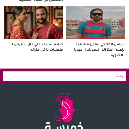
الجنسي في قطاع السنيما
صادم..سيف علي خان يتعرض لـ 6
إلياس المالكي يفاجئ متابعيه
طعنــات داخل منزله
بإعلان اعتزاله السوشال ميديا
-الصورة