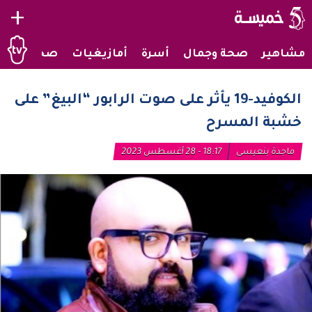
+
مشاهير
صحة وجمال
أسرة
أمازيغيات
صحراويات
الكوفيد-19 يأثر على صوت الرابور “البيغ” على
خشبة المسرح
ماجدة بنعيسى
18:17 - 28 أغسطس 2023