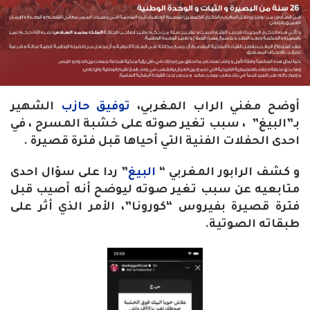
أوضح مغني الراب المغربي،
توفيق حازب
الشهير
بـ”البيغ” ، سبب تغير صوته على خشبة المسرح ، في
احدى الحفلات الفنية التي أحياها قبل فترة قصيرة .
و كشف الرابور المغربي “
البيغ
” ردا على سؤال احدى
متابعيه عن سبب تغير صوته ليوضح أنه أصيب قبل
فترة قصيرة بفيروس “كورونا”، الأمر الذي أثر على
طبقاته الصوتية.