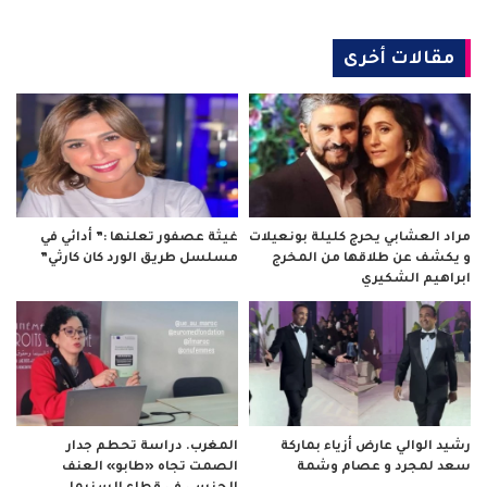
مقالات أخرى
مراد العشابي يحرج كليلة بونعيلات
غيثة عصفور تعلنها :” أدائي في
و يكشف عن طلاقها من المخرج
مسلسل طريق الورد كان كارثي”
ابراهيم الشكيري
رشيد الوالي عارض أزياء بماركة
المغرب. دراسة تحطم جدار
سعد لمجرد و عصام وشمة
الصمت تجاه «طابو» العنف