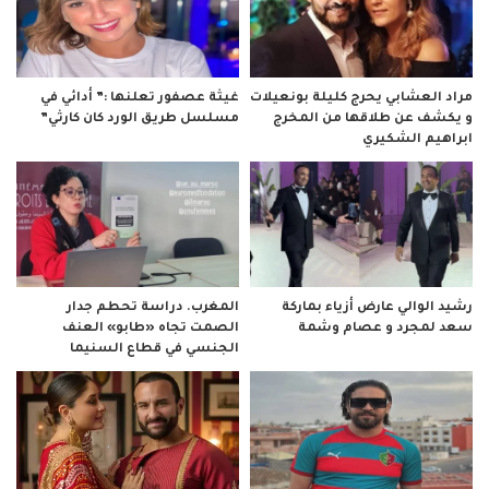
مراد العشابي يحرج كليلة بونعيلات
غيثة عصفور تعلنها :” أدائي في
و يكشف عن طلاقها من المخرج
مسلسل طريق الورد كان كارثي”
ابراهيم الشكيري
رشيد الوالي عارض أزياء بماركة
المغرب. دراسة تحطم جدار
سعد لمجرد و عصام وشمة
الصمت تجاه «طابو» العنف
الجنسي في قطاع السنيما