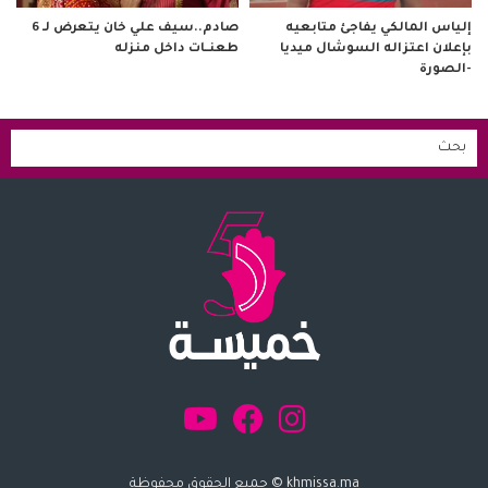
صادم..سيف علي خان يتعرض لـ 6
إلياس المالكي يفاجئ متابعيه
طعنــات داخل منزله
بإعلان اعتزاله السوشال ميديا
-الصورة
khmissa.ma © جميع الحقوق محفوظة