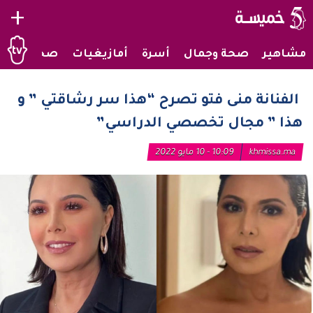
+
مشاهير
صحة وجمال
أسرة
أمازيغيات
صحراويات
الفنانة منى فتو تصرح “هذا سر رشاقتي ” و
هذا ” مجال تخصصي الدراسي”
khmissa.ma
10:09 - 10 مايو 2022