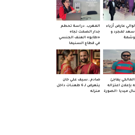
والي عارض أزياء
المغرب. دراسة تحطم
 سعد لمجرد و
جدار الصمت تجاه
وشمة
«طابو» العنف الجنسي
في قطاع السنيما
صادم..سيف علي خان
لمالكي يفاجئ
يتعرض لـ 6 طعنــات داخل
 بإعلان اعتزاله
منزله
ل ميديا -الصورة