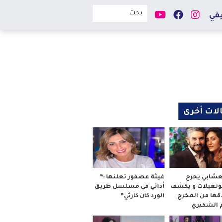
في
لات أخرى
لعشابي يحرج
غيثة عصفور تعلنها :”
بونعيلات و يكشف
أدائي في مسلسل طريق
قها من المخرج
الورد كان كارثي”
م الشكيري