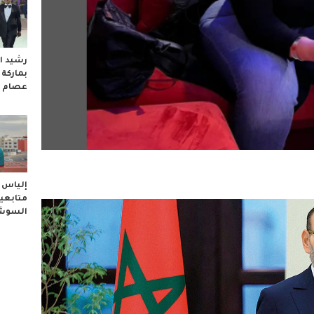
رشيد ال
بماركة
عصام 
إلياس ا
متابعيه
السوشا