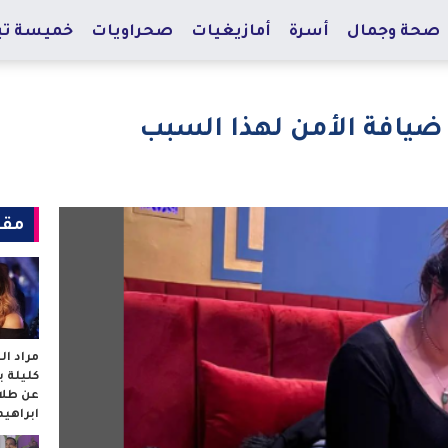
صحة وجمال
أسرة
أمازيغيات
صحراويات
خميسة تي
يافة الأمن لهذا السبب
مقا
مراد ا
كليلة 
عن طلا
ابراهي