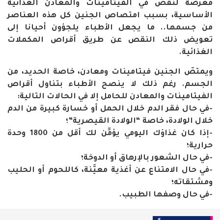
معرضة لنقص في الفيتامينات والمعادن الغذائية
الأساسية، بسبب امتصاص الجنين كل هذه العناصر
من جسمها.. ما يجعل الأطباء يلجؤون أحيانا إلى
تعويض ذلك النقص عن طريق أقراص المكملات
الغذائية.
ويمتصّ الجنين فيتامينات ومعادن، خاصة الحديد، من
الجسم. رغم ذلك لا ينصح الأطباء بتناول أقراص
الفيتامينات والمعادن للحامل إلا في الحالات التالية:
-في حال فقر الدم خلال الحمل أو خسارة كبيرة من الدم
خلال الولادة، خاصة “الولادة القيصرية”؛
-إذا كان غذاؤك اليومي يؤمِّن لك أقل من 1800 وحدة
حرارية؛
-في حال الشعور بالإرهاق أو الدوخة؛
-في حال الامتناع عن أغذية معيَّنة، كاللحوم أو الحليب
ومشتقاته؛
-في حال وصفها الطبيب.