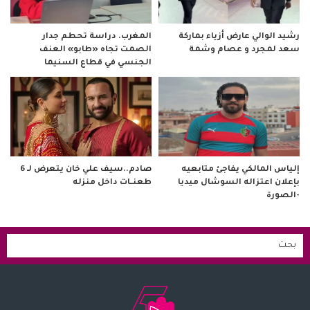
رشيد الوالي عارض أزياء بماركة
المغرب. دراسة تحطم جدار
سعد لمجرد و عصام وشمة
الصمت تجاه «طابو» العنف
الجنسي في قطاع السنيما
صادم..سيف علي خان يتعرض لـ 6
إلياس المالكي يفاجئ متابعيه
طعنــات داخل منزله
بإعلان اعتزاله السوشال ميديا
-الصورة