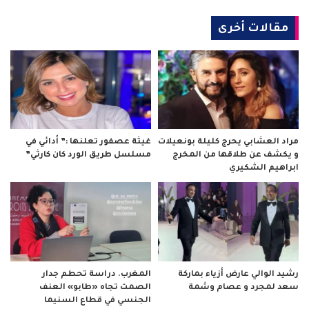
مقالات أخرى
مراد العشابي يحرج كليلة بونعيلات
غيثة عصفور تعلنها :” أدائي في
و يكشف عن طلاقها من المخرج
مسلسل طريق الورد كان كارثي”
ابراهيم الشكيري
رشيد الوالي عارض أزياء بماركة
المغرب. دراسة تحطم جدار
سعد لمجرد و عصام وشمة
الصمت تجاه «طابو» العنف
الجنسي في قطاع السنيما