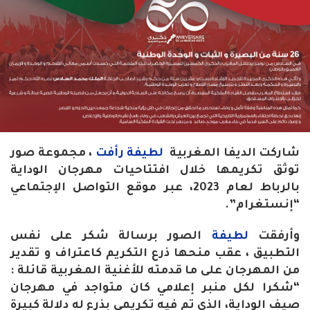
شاركت الديفا المغربية
لطيفة رأفت
، مجموعة صور
توثق تكريمها خلال افتتاحيات مهرجان الوداية
بالرباط لعام 2023، عبر موقع التواصل الإجتماعي
“إنستغرام”.
وأرفقت
لطيفة
الصور برسالة شكر على نفس
التطبيق ، عقب منحها ذرع التكريم كاعتراف و تقدير
من المهرجان على ما قدمته للأغنية المغربية قائلة :
“شكرا لكل منبر إعلامي كان متواجد في مهرجان
صيف الوداية، الذي تم فيه تكريمي بذرع له دلالة كبيرة