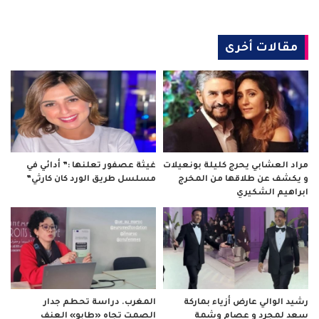
مقالات أخرى
مراد العشابي يحرج كليلة بونعيلات
غيثة عصفور تعلنها :” أدائي في
و يكشف عن طلاقها من المخرج
مسلسل طريق الورد كان كارثي”
ابراهيم الشكيري
رشيد الوالي عارض أزياء بماركة
المغرب. دراسة تحطم جدار
سعد لمجرد و عصام وشمة
الصمت تجاه «طابو» العنف