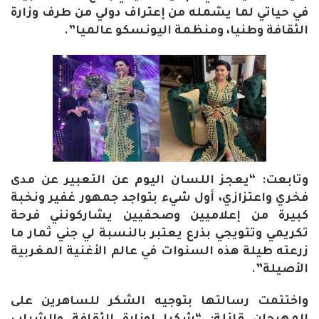
في حياتي لما يشمله من إعتراف دولي من طرف وزارة
الثقافة وطنيا، ومنظمة اليونسكو عالميا”.
وتابعت: “يعجز اللسان اليوم عن التعبير عن مدى
فخري واعتزازي، أول شيء بتواجد جمهور غفير ونخبة
كبيرة من إعلاميين وصحفيين يشاركونني فرحة
تكريمي وتتويجي بذرع يعتبر بالنسبة لي جني ثمار ما
زرعته طيلة هذه السنوات في عالم الأغنية المغربية
الأصيلة”.
واختتمت رسالتها بتوجيه الشكر للساهرين على