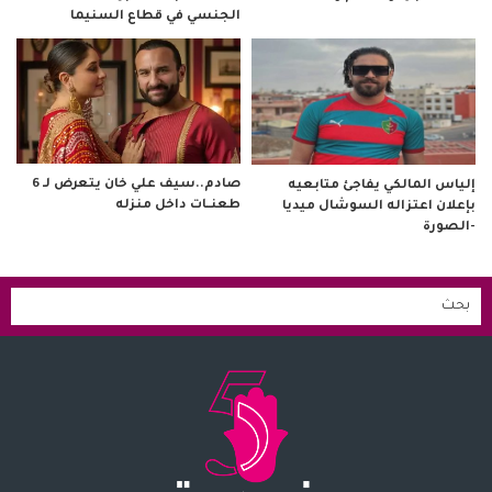
الجنسي في قطاع السنيما
صادم..سيف علي خان يتعرض لـ 6
إلياس المالكي يفاجئ متابعيه
طعنــات داخل منزله
بإعلان اعتزاله السوشال ميديا
-الصورة