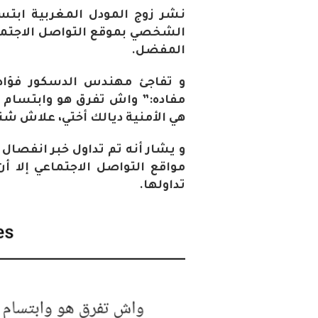
نشر زوج المودل المغربية ابت
الشخصي بموقع التواصل الاجتما
المفضل.
و تفاجئ مهندس الدسكور فؤاد
مفاده:” واش تفرق هو وابتسام ”
هي الأمنية ديالك أختي، علاش شنو
و يشار أنه تم تداول خبر انفصال 
مواقع التواصل الاجتماعي إلا أن
تداولها.