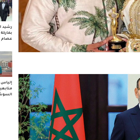
رشيد ال
بماركة
عصام 
إلياس ا
متابعيه
السوشا