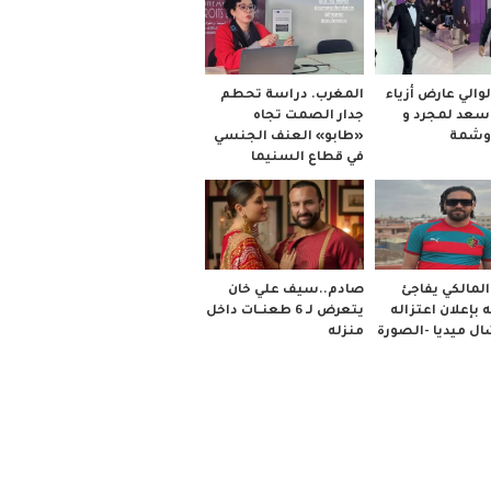
والي عارض أزياء
المغرب. دراسة تحطم
 سعد لمجرد و
جدار الصمت تجاه
وشمة
«طابو» العنف الجنسي
في قطاع السنيما
صادم..سيف علي خان
لمالكي يفاجئ
يتعرض لـ 6 طعنــات داخل
 بإعلان اعتزاله
منزله
ل ميديا -الصورة