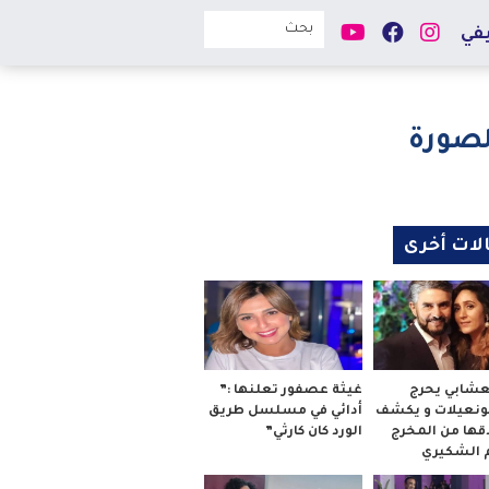
في
لصورة
لات أخرى
لعشابي يحرج
غيثة عصفور تعلنها :”
بونعيلات و يكشف
أدائي في مسلسل طريق
قها من المخرج
الورد كان كارثي”
م الشكيري