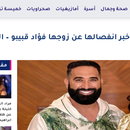
صحة وجمال
أسرة
أمازيغيات
صحراويات
خميسة تي
بر انفصالها عن زوجها فؤاد قبيبو – ا
مقا
مراد ا
كليلة 
عن طلا
ابراهي