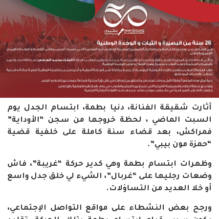
أثارت شقيقة الفنانة، دنيا بطمة، ابتسام الجدل يوم
السبت الماضي ، لحظة خروجها من سجن “الأوداية”
فمراكش، بعد قضاء سنة كاملة على خلفية قضية
“حمزة مون بيبي”.
وظهرات ابتسام بطمة وهي كدير حركة “غريبة”، فاش
وضعات رجليها على “غربال”، الشيء لي خلق جدل واسع
أو خلا العديد من التساؤلات.
ورجح بعض النشطاء على مواقع التواصل الإجتماعي،