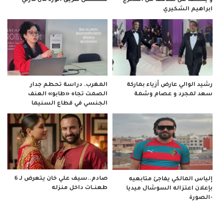
و يكشف عن طلاقها من المخرج
مسلسل طريق الورد كان كارثي”
ابراهيم الشكيري
رشيد الوالي عارض أزياء بماركة
المغرب. دراسة تحطم جدار
سعد لمجرد و عصام وشمة
الصمت تجاه «طابو» العنف
الجنسي في قطاع السنيما
صادم..سيف علي خان يتعرض لـ 6
إلياس المالكي يفاجئ متابعيه
طعنــات داخل منزله
بإعلان اعتزاله السوشال ميديا
-الصورة