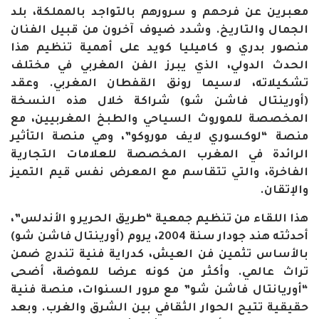
معبرين عن فرحهم و سرورهم بالتواجد بالمملكة، بلد
الجمال والتاريخ. وشدد ضيوف آخرون من قبيل الفنان
منصور بدري و كاميليا كويد على أهمية تنظيم هذا
الحدث الدولي، الذي يبرز الفن المغربي في مختلف
تشكيلاته، لاسيما رونق القفطان المغربي. وعقد
(أورينتال فاشن شو) شراكة خلال هذه النسخة
المخصصة للموروث السياحي والطبخ المغربيين، مع
منصة “لوكسوري لايف موروكو”، وهي منصة التأثير
الرائدة في المغرب المخصصة للعلامات التجارية
الفاخرة، والتي تتقاسم مع المعرض نفس قيم التميز
والإتقان.
هذا اللقاء من تنظيم جمعية “طريق الحرير و الأندلس”،
أحدثته هند جودار سنة 2004، يروم (أورينتال فاشن شو)
بالأساس تثمين فن العيش، كدراية فنية تندرج ضمن
تراث عالمي. وأكثر من كونه عرضا للموضة، أضحى
“أوريانتال فاشن شو” مع مرور السنوات، منصة فنية
حقيقية تتيح الحوار الثقافي بين الشرق والغرب. وبعد