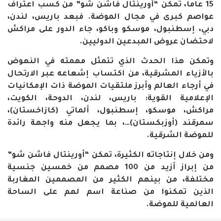
15 عاما، تمكن “أورينتال فاشن شو” من كسب اعتراف
عواصم كبرى في مجال الموضة. فبعد باريس، لندن،
دبي، إسطنبول، موسكو وباكو، جاء الدور على مراكش
لاحتضان عروض المبدعين الدوليين.
وتمكن هذا الحدث الذي تتمثل مهمته في النهوض
بالأزياء المشرقية، من اكتساب إشعاعه عبر الارتحال
في أرجاء العالم وأبرز ملتقيات الموضة ذات الإمكانيات
الإعلامية القوية: باريس، لندن، الدوحة، الكويت،
مراكش، موسكو، إسطنبول، ألماتي (كازاخستان)،
سمرقند (أوزبكستان)…، بما يجعل منه واجهة رائدة
للموضة الشرقية.
ومن خلال إنتاجاته الكثيرة، تمكن “أورينتال فاشن شو”
من إبراز أزيد من 100 مصمم من خمسين جنسية
مختلفة، من بينهم الكثير من المصممين المغاربة
الذين تمكنوا من صناعة اسم لهم على الساحة
العالمية للموضة.