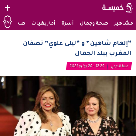
+
مشاهير
صحة وجمال
أسرة
أمازيغيات
صحراويات
“إلهام شاهين” و “ليلى علوي” تصفان
المغرب ببلد الجمال
مها الدرعي
12:29 - 20 يونيو 2021