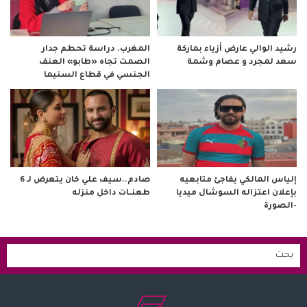
رشيد الوالي عارض أزياء بماركة
المغرب. دراسة تحطم جدار
سعد لمجرد و عصام وشمة
الصمت تجاه «طابو» العنف
الجنسي في قطاع السنيما
صادم..سيف علي خان يتعرض لـ 6
إلياس المالكي يفاجئ متابعيه
طعنــات داخل منزله
بإعلان اعتزاله السوشال ميديا
-الصورة