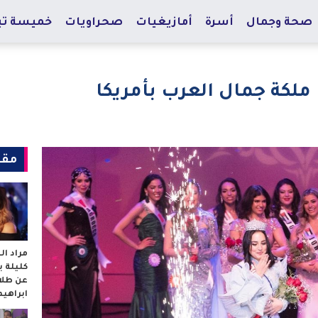
صحة وجمال
أسرة
أمازيغيات
صحراويات
خميسة تي
ملكة جمال العرب بأمريكا
مقا
مراد ا
كليلة 
عن طلا
ابراهي