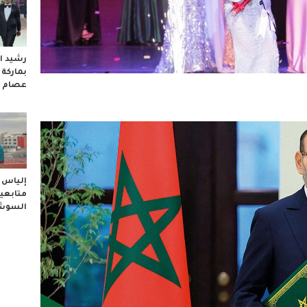
رشيد ال
بماركة
عصام 
إلياس ا
متابعيه
السوشا