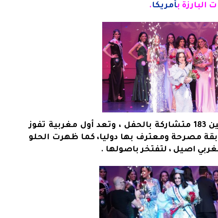
البارزة ب
أمريكا
.
و انتزعت مروة الحلو اللقب من بين 183 متشاركة بالحفل ، وتعد أول مغربية تفوز
قة مصرحة ومعترف بها دوليا، كما ظهرت الحلو
غربي اصيل ، لتفتخر باصولها .