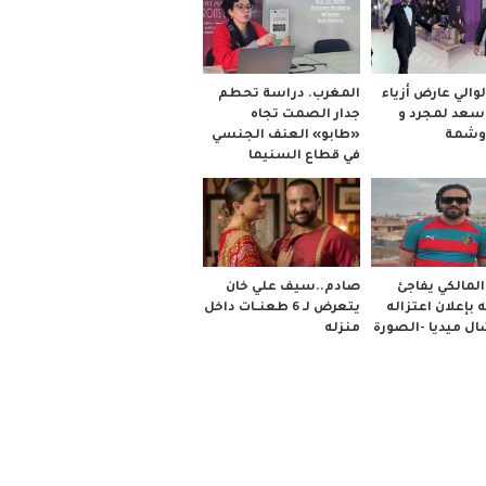
والي عارض أزياء
المغرب. دراسة تحطم
 سعد لمجرد و
جدار الصمت تجاه
وشمة
«طابو» العنف الجنسي
في قطاع السنيما
صادم..سيف علي خان
لمالكي يفاجئ
يتعرض لـ 6 طعنــات داخل
 بإعلان اعتزاله
منزله
ل ميديا -الصورة