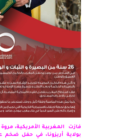
فازت المغربية الأمريكية، مروة 
بولاية أريزونا، في حفل ضخم 