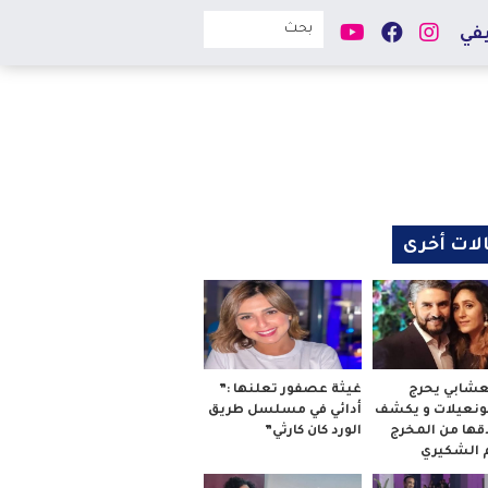
في
لات أخرى
لعشابي يحرج
غيثة عصفور تعلنها :”
بونعيلات و يكشف
أدائي في مسلسل طريق
قها من المخرج
الورد كان كارثي”
م الشكيري