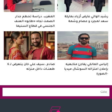
رشيد الوالي عارض أزياء بماركة
المغرب. دراسة تحطم جدار
سعد لمجرد و عصام وشمة
الصمت تجاه «طابو» العنف
الجنسي في قطاع السنيما
صادم..سيف علي خان يتعرض لـ 6
إلياس المالكي يفاجئ متابعيه
طعنــات داخل منزله
بإعلان اعتزاله السوشال ميديا
-الصورة