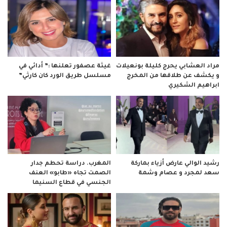
مراد العشابي يحرج كليلة بونعيلات
غيثة عصفور تعلنها :” أدائي في
و يكشف عن طلاقها من المخرج
مسلسل طريق الورد كان كارثي”
ابراهيم الشكيري
رشيد الوالي عارض أزياء بماركة
المغرب. دراسة تحطم جدار
سعد لمجرد و عصام وشمة
الصمت تجاه «طابو» العنف
الجنسي في قطاع السنيما