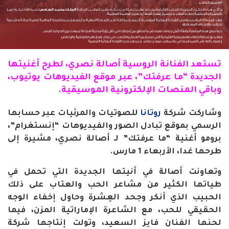
تستعد
الفنانة
الروسية أصالة نصري، لطرح أغنيتها
الجديدة “ما عرفتك”، عبر موقع الفيديوهات يوتيوب،
وباقي المنصات الإلكترونية الموسيقية
.
وشاركت
شركة
روتانا
للصوتيات والمرئيات عبر حسابها
الرسمي بموقع تبادل الصور والفيديوهات “إنستغرام”،
برومو أغنية “ما عرفتك” لـ أصالة نصري، مشيرة إلى
طرحها غدا، الأربعاء 1 مارس
.
وتعاونت أصالة في أنيتها الجديدة التي تحمل في
طياتها الكثير من مشاعر الحب والعتاب على ذلك
الحبيب الذي أنكر وجحد العِشرة وحاول إخفاء الوجه
الحقيقي للحب، مع الشاعرة الإماراتية المزن، فيما
لحنها الفنان فايز السعيد، وتولت إنتاجها شركة