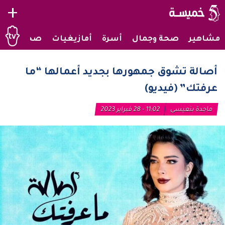
+
مشاهير
صحة وجمال
أسرة
أمازيغيات
صحراويات
أصالة تشوق جمهورها بجديد أعمالها “ما
عرفتك” (فيديو)
ماجدة بنعيسى
11:02 - 28 فبراير 2023