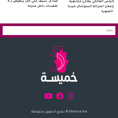
صادم..سيف علي خان يتعرض لـ 6
إلياس المالكي يفاجئ متابعيه
طعنــات داخل منزله
بإعلان اعتزاله السوشال ميديا
-الصورة
khmissa.ma © جميع الحقوق محفوظة