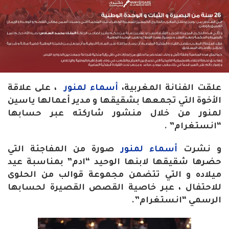
علقت الفنانة المغربية،
أسماء لمنور
، على علاقة
الأخوة التي تجمعها بشقيقها و مدير أعمالها ياسين
لمنور من خلال منشور شاركته عبر حسابها
“انستغرام” .
و نشرت
أسماء لمنور
صورة من المفاجئة التي
حضرها شقيقها لابنها الوحيد “ادم” بمناسبة عيد
ميلاده و التي تتضمن مجموعة قوالب من الحلوى
للاحتفال ، عبر خاصية القصص القصيرة لحسابها
الرسمي “انستغرام”.