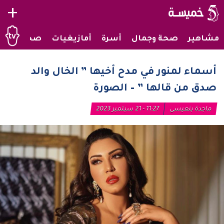
+
مشاهير
صحة وجمال
أسرة
أمازيغيات
صحراويات
أسماء لمنور في مدح أخيها ” الخال والد
صدق من قالها ” – الصورة
ماجدة بنعيسى
11:27 - 21 سبتمبر 2023