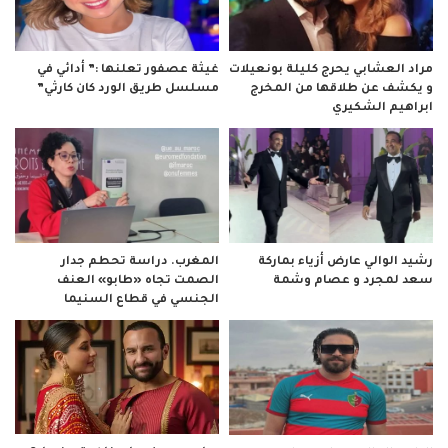
مراد العشابي يحرج كليلة بونعيلات
غيثة عصفور تعلنها :” أدائي في
و يكشف عن طلاقها من المخرج
مسلسل طريق الورد كان كارثي”
ابراهيم الشكيري
رشيد الوالي عارض أزياء بماركة
المغرب. دراسة تحطم جدار
سعد لمجرد و عصام وشمة
الصمت تجاه «طابو» العنف
الجنسي في قطاع السنيما