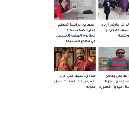
والي عارض أزياء
المغرب. دراسة تحطم
 سعد لمجرد و
جدار الصمت تجاه
وشمة
«طابو» العنف الجنسي
في قطاع السنيما
صادم..سيف علي خان
لمالكي يفاجئ
يتعرض لـ 6 طعنــات داخل
 بإعلان اعتزاله
منزله
ل ميديا -الصورة