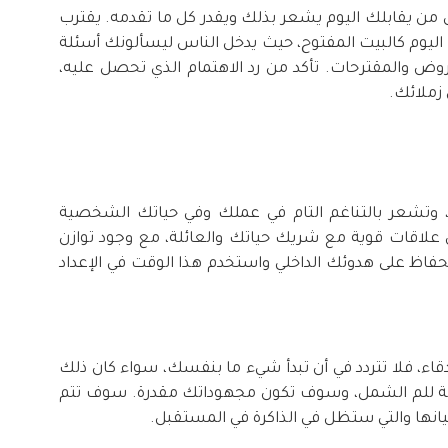
من يقابلك اليوم يشعر بذلك ويقدر كل ما تقدمه. يقترب
ليوم كالبيت المفتوح، حيث يدخل الناس ليسألونك أسئلة
لعروض والمقترحات. تأكد من رد الاهتمام الذي تحصل عليه،
زملائك.
 وتشعر بالتناغم التام في عملك وفي حياتك الشخصية
من علاقات قوية مع شريك حياتك والعائلة، مع وجود توازن
حفاظ على هدوئك الداخلي واستخدم هذا الوقت في الإعداد
أصدقاء، فلا تتردد في أن تبدأ شيء ما بنفسك، سواء كان ذلك
صة للم الشمل، وسوف تكون مجهوداتك مقدرة. سوف تتم
يانها والتي ستظل في الذاكرة في المستقبل.