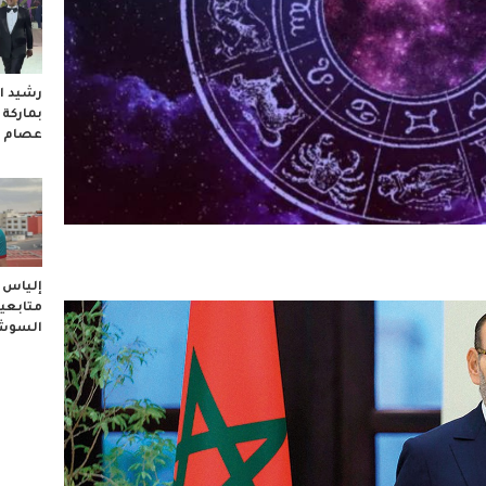
رشيد ال
بماركة
عصام 
إلياس ا
متابعيه
السوشا