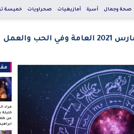
صحة وجمال
أسرة
أمازيغيات
صحراويات
خميسة تي
مقا
مراد ا
كليلة 
عن طلا
ابراهي