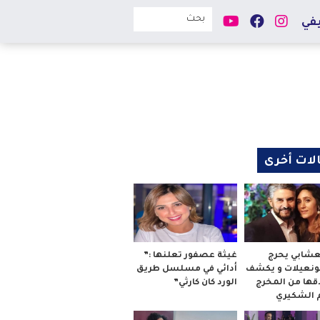
في
لات أخرى
لعشابي يحرج
غيثة عصفور تعلنها :”
بونعيلات و يكشف
أدائي في مسلسل طريق
قها من المخرج
الورد كان كارثي”
م الشكيري