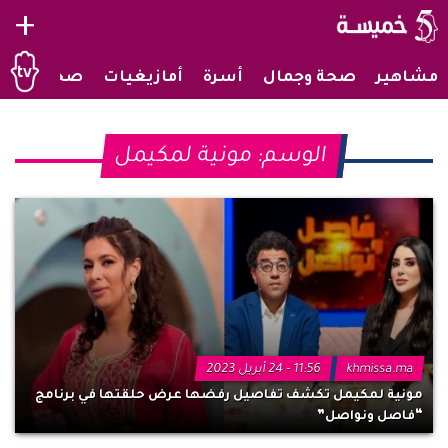
+
مشاهير
صحة وجمال
أسرة
أمازيغيات
صحراويات
الوسم:
مونية لمكيمل
khmissa.ma
11:56 - 24 أبريل 2023
مونية لمكيمل تكشف تفاصيل رفضها عرض حلقتها في برنامج
“فاصل ونواصل”