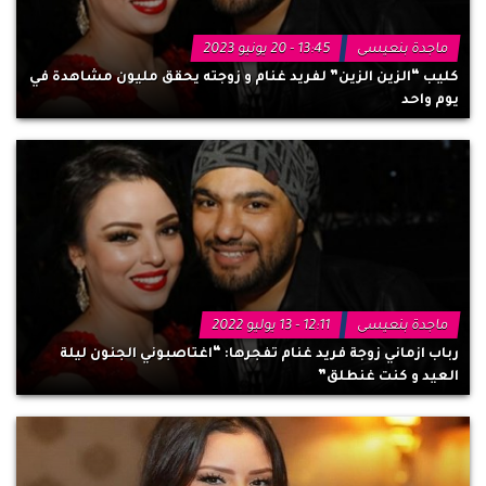
ماجدة بنعيسى
13:45 - 20 يونيو 2023
كليب “الزين الزين” لفريد غنام و زوجته يحقق مليون مشاهدة في
يوم واحد
ماجدة بنعيسى
12:11 - 13 يوليو 2022
رباب ازماني زوجة فريد غنام تفجرها: “اغتاصبوني الجنون ليلة
العيد و كنت غنطلق”