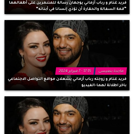
فريد غنام و رباب أزماني يوجهان رسالة للمتنمرين على أطفالهما
“قمة السفالة والحقارة أن تؤذي إنسانا في أبنائه”
ماجدة بنعيسى
17:15 - 7 فبراير 2024
فريد غنام و زوجته رباب أزماني يشعلان مواقع التواصل الاجتماعي
باخر اطلالة لهما-الفيديو