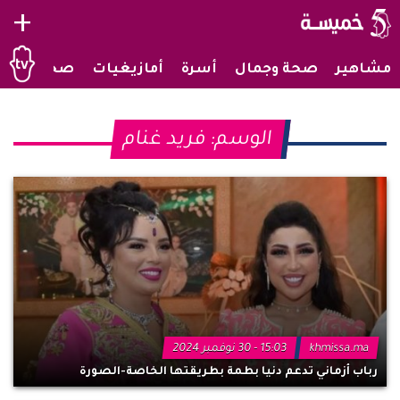
+
مشاهير
صحة وجمال
أسرة
أمازيغيات
صحراويات
الوسم:
فريد غنام
khmissa.ma
15:03 - 30 نوفمبر 2024
رباب أزماني تدعم دنيا بطمة بطريقتها الخاصة-الصورة