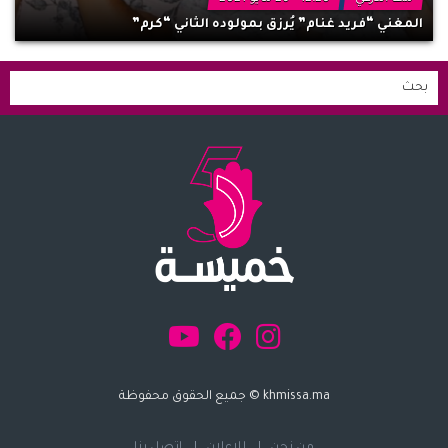
المغني “فريد غنام” يُرزق بمولوده الثاني “كرم”
khmissa.ma © جميع الحقوق محفوظة
من نحن
للإعلان
اتصل بنا