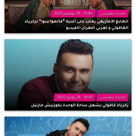
ماجدة بنعيسى
13:45 - 29 نوفمبر 2023
الطابع الأمازيغي يغلب على أغنية “فالهوا سوا” لزكرياء
الغافولي و لعربي امغران-الفيديو
ماجدة بنعيسى
10:47 - 28 يوليو 2022
زكرياء غافولي يشعل ساحة الوحدة بكورنيش مارتيل