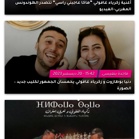
أغنية زكرياء غافولي “هاكا عاجبني راسي” تتصدر الطوندونس
المغربي-الفيديو
ماجدة بنعيسى
15:42 - 20 ديسمبر 2023
دنيا بوطازوت و زكرياء غافولي يحمسان الجمهور لكليب جديد –
الصورة