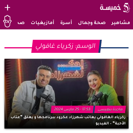
+
مشاهير
صحة وجمال
أسرة
أمازيغيات
صحراويات
الوسم:
زكرياء غافولي
ماجدة بنعيسى
17:53 - 25 مارس 2024
زكرياء الغافولي يعاتب شهرزاد عكرود ببرنامجها و يعلق “عتاب
الأحبة” – الفيديو