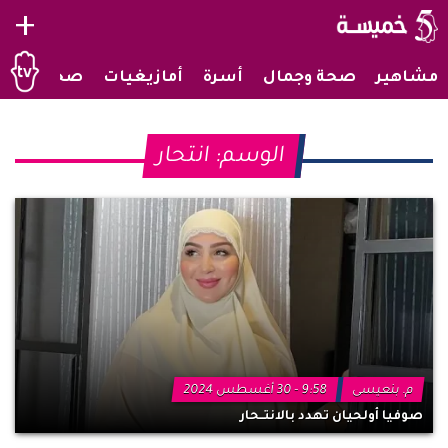
+
مشاهير
صحة وجمال
أسرة
أمازيغيات
صحراويات
الوسم:
انتحار
م. بنعيسى
9:58 - 30 أغسطس 2024
صوفيا أولحيان تهدد بالانتــحار