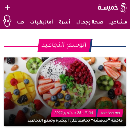
+
مشاهير
صحة وجمال
أسرة
أمازيغيات
صحراويات
الوسم:
التجاعيد
khmissa.ma
13:04 - 28 سبتمبر 2022
فاكهة “مدهشة” تحافظ على البشرة وتمنع التجاعيد