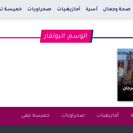
صحة وجمال
أسرة
أمازيغيات
صحراويات
خميسة تي
الوسم:
البولفار
رجان
أمازيغيات
صحراويات
خميسة تيفي