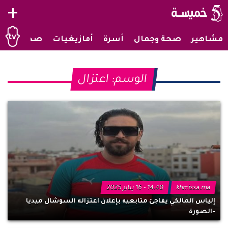
+
مشاهير
صحة وجمال
أسرة
أمازيغيات
صحراويات
الوسم:
اعتزال
khmissa.ma
14:40 - 16 يناير 2025
إلياس المالكي يفاجئ متابعيه بإعلان اعتزاله السوشال ميديا
-الصورة